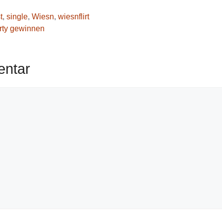
t
,
single
,
Wiesn
,
wiesnflirt
rty gewinnen
entar