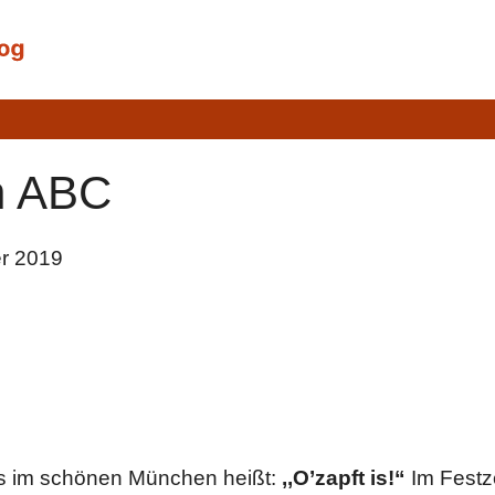
en ABC
er 2019
es im schönen München heißt:
,,O’zapft is!“
Im Festz