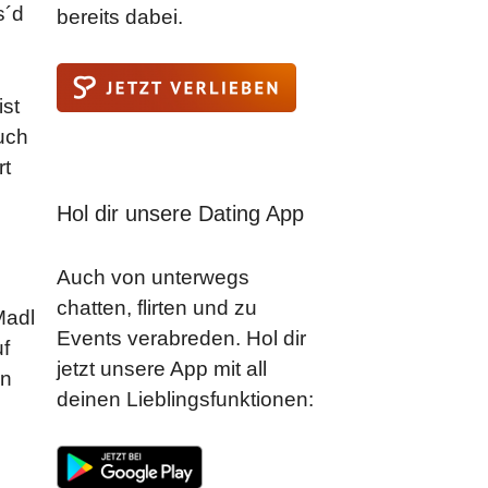
s´d
bereits dabei.
ist
uch
rt
Hol dir unsere Dating App
Auch von unterwegs
chatten, flirten und zu
Madl
Events verabreden. Hol dir
uf
jetzt unsere App mit all
rn
deinen Lieblingsfunktionen: