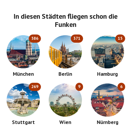
In diesen Städten fliegen schon die
Funken
586
371
15
München
Berlin
Hamburg
269
9
6
Stuttgart
Wien
Nürnberg