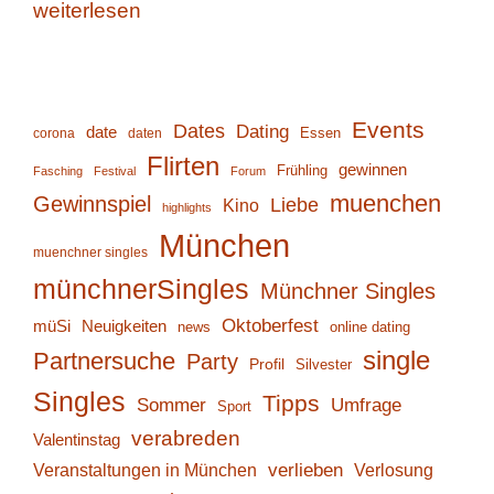
weiterlesen
Events
Dates
Dating
date
corona
daten
Essen
Flirten
gewinnen
Frühling
Fasching
Festival
Forum
muenchen
Gewinnspiel
Liebe
Kino
highlights
München
muenchner singles
münchnerSingles
Münchner Singles
Oktoberfest
müSi
Neuigkeiten
online dating
news
single
Partnersuche
Party
Profil
Silvester
Singles
Tipps
Sommer
Umfrage
Sport
verabreden
Valentinstag
verlieben
Verlosung
Veranstaltungen in München