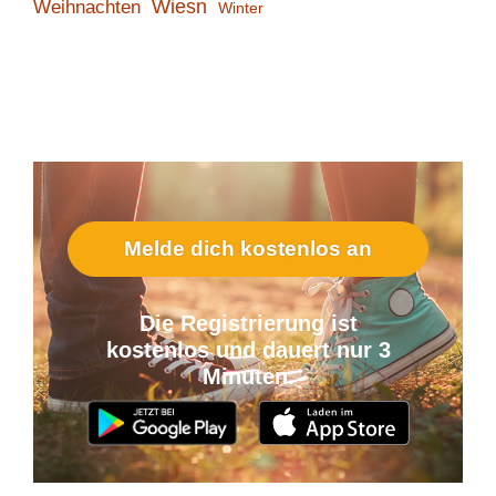
Wiesn
Weihnachten
Winter
Melde dich kostenlos an
Die Registrierung ist
kostenlos und dauert nur 3
Minuten.