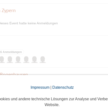
h Zypern
ieses Event hatte keine Anmeldungen
6 Anmeldungen
 Bogenhausen
3 Anmeldungen
Impressum
|
Datenschutz
okies und andere technische Lösungen zur Analyse und Verbe
Website.
Schöne Rundtour mit sensationellem Blick auf den Stuttgarter Süden und weiteren Sehe