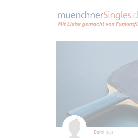
Bemi
(68)