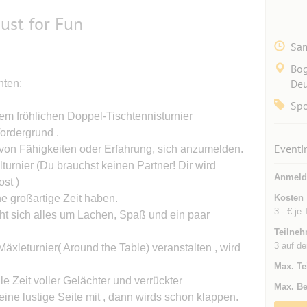
Just for Fun
Sam
Bog
Deu
hten:
Spo
rem fröhlichen Doppel-Tischtennisturnier
ordergrund .
Eventi
 von Fähigkeiten oder Erfahrung, sich anzumelden.
urnier (Du brauchst keinen Partner! Dir wird
Anmeld
st )
ne großartige Zeit haben.
Kosten
3.- € je
eht sich alles um Lachen, Spaß und ein paar
Teilneh
3 auf de
Mäxleturnier( Around the Table) veranstalten , wird
Max. Te
e Zeit voller Gelächter und verrückter
Max. Be
ine lustige Seite mit , dann wirds schon klappen.