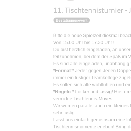
11. Tischtennisturnier - 
Bestätigungsevent
Bitte die neue Spielzeit diesmal beac
Von 15.00 Uhr bis 17.30 Uhr !
Du bist herzlich eingeladen, an unse
teilzunehmen, bei dem der Spaß im V
Es sind alle eingeladen, unabhängig
*Format:
* Jeder-gegen-Jeden Doppelt
immer ein lustiger Teamkollege zugelo
Es sollen sich alle wohlfühlen und ei
*Regeln:
* Locker und lässig! Hier dr
verrückte Tischtennis-Moves.
Wir werden parallel auch ein kleines 
sehr lustig.
Lasst uns einfach gemeinsam eine toll
Tischtennismomente erleben! Bring de