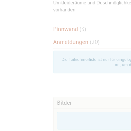
Umkleideräume und Duschmöglichkei
vorhanden.
Pinnwand
(
3
)
Anmeldungen
(20)
Die Teilnehmerliste ist nur für eingel
an, um d
Bilder