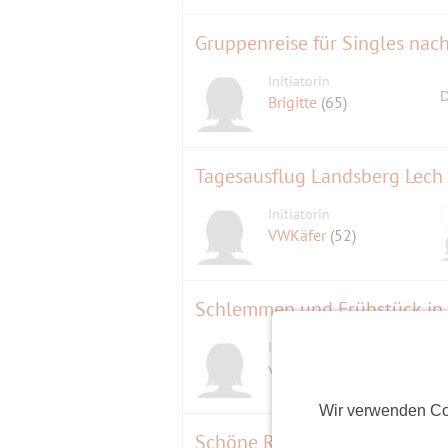
Gruppenreise für Singles nac
Initiatorin
D
Brigitte
(65)
Tagesausflug Landsberg Lech
Initiatorin
VWKäfer
(52)
Schlemmen und Frühstück in
Initiatorin
violetta2
(69)
Wir verwenden Co