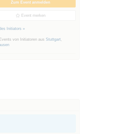
Zum Event anmelden
Event merken
es Initiators »
Events von Initiatoren aus
Stuttgart
,
ausen