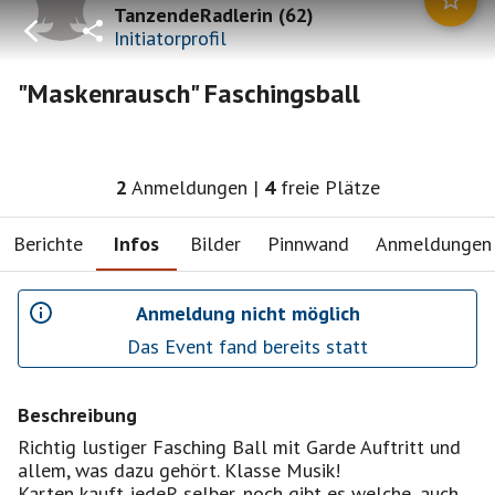
TanzendeRadlerin
(
62
)
Initiatorprofil
"Maskenrausch" Faschingsball
2
Anmeldungen
|
4
freie Plätze
Berichte
Infos
Bilder
Pinnwand
Anmeldungen
Anmeldung nicht möglich
Das Event fand bereits statt
Beschreibung
Richtig lustiger Fasching Ball mit Garde Auftritt und
allem, was dazu gehört. Klasse Musik!
Karten kauft jedeR selber, noch gibt es welche, auch