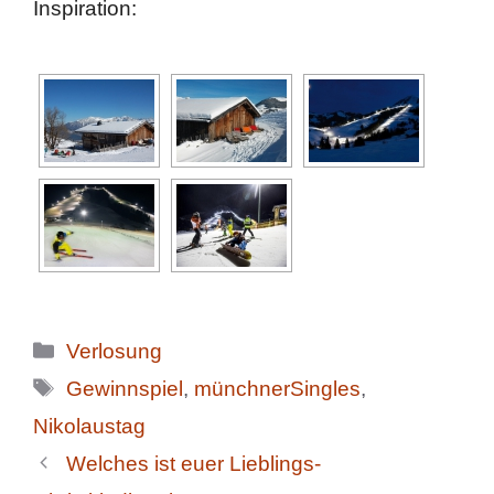
Inspiration:
Kategorien
Verlosung
Schlagwörter
Gewinnspiel
,
münchnerSingles
,
Nikolaustag
Welches ist euer Lieblings-