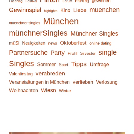
gewinnen
Frühling
Fasching
Festival
Forum
muenchen
Gewinnspiel
Liebe
Kino
highlights
München
muenchner singles
münchnerSingles
Münchner Singles
Oktoberfest
müSi
Neuigkeiten
online dating
news
single
Partnersuche
Party
Profil
Silvester
Singles
Tipps
Sommer
Umfrage
Sport
verabreden
Valentinstag
verlieben
Verlosung
Veranstaltungen in München
Wiesn
Weihnachten
Winter