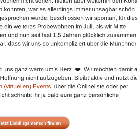
ochen nicht sehen, hielten aber weiterhin den Kont
en konnten, war es allerdings immer unsagbar schön.
sprochen wurde, beschlossen wir spontan, für die
 ein weiteres Probewohnen im Juli, bis wir Mitte
n und nun seit fast 1,5 Jahren glücklich zusammen
bar, dass wir uns so unkompliziert über die Münchner
rd uns ganz warm um’s Herz. ❤️ Wir möchten damit a
offnung nicht aufzugeben. Bleibt aktiv und nutzt di
(virtuellen) Events
, über die Onlineliste oder per
cht schreibt ihr ja bald eure ganz persönliche
Jetzt Lieblingsmensch finden