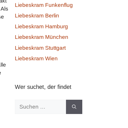
akt
Liebeskram Funkenflug
 Als
Liebeskram Berlin
se
Liebeskram Hamburg
Liebeskram München
Liebeskram Stuttgart
Liebeskram Wien
lle
e
Wer suchet, der findet
Suchen
nach: