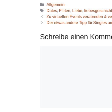
Kategorien
Allgemein
Schlagwörter
Dates
,
Flirten
,
Liebe
,
liebesgeschich
Zu virtuellen Events verabreden & ve
Der etwas andere Tipp für Singles a
Schreibe einen Komm
Kommentar