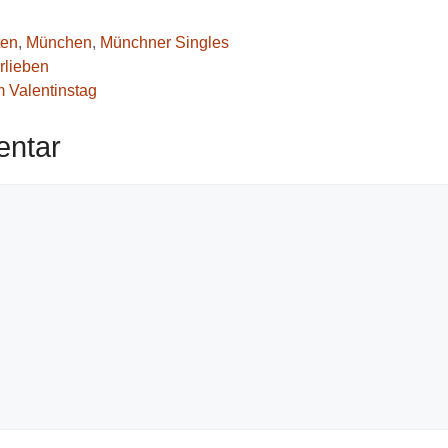
ten
,
München
,
Münchner Singles
rlieben
m Valentinstag
entar