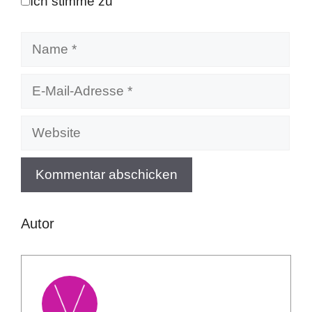
Ich stimme zu
Name
E-
Mail-
Adresse
Website
Autor