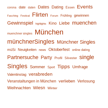
Events
Dates
Dating
date
corona
daten
Essen
Flirten
gewinnen
Frühling
Fasching
Festival
Forum
muenchen
Gewinnspiel
Liebe
Kino
highlights
München
muenchner singles
münchnerSingles
Münchner Singles
Oktoberfest
müSi
Neuigkeiten
online dating
news
single
Partnersuche
Party
Profil
Silvester
Singles
Tipps
Sommer
Umfrage
Sport
verabreden
Valentinstag
verlieben
Verlosung
Veranstaltungen in München
Wiesn
Weihnachten
Winter