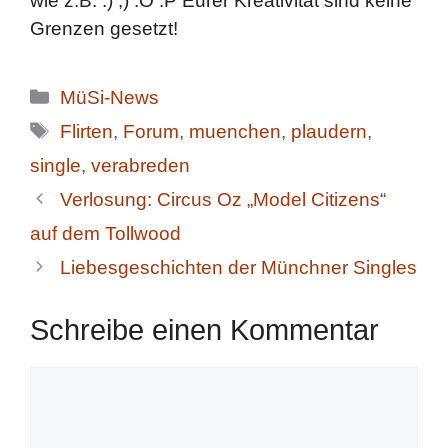
wie z.B. :) ;) :O :P Eurer Kreativität sind keine
Grenzen gesetzt!
Kategorien
MüSi-News
Schlagwörter
Flirten
,
Forum
,
muenchen
,
plaudern
,
single
,
verabreden
Verlosung: Circus Oz „Model Citizens“
auf dem Tollwood
Liebesgeschichten der Münchner Singles
Schreibe einen Kommentar
Kommentar