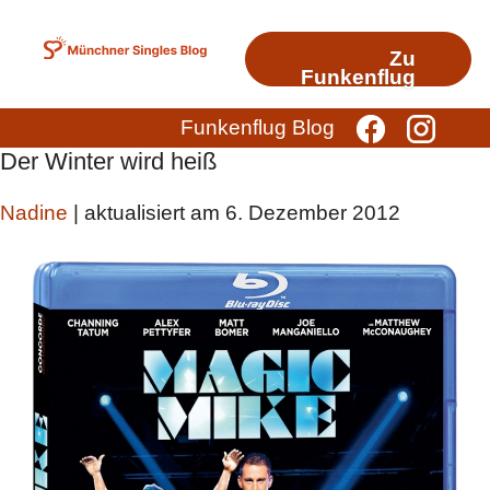
Zum
Inhalt
Zu
springen
Funkenflug
Funkenflug Blog
Der Winter wird heiß
Nadine
| aktualisiert am 6. Dezember 2012