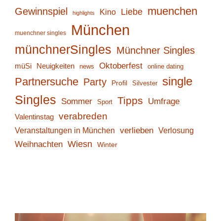
muenchen
Gewinnspiel
Liebe
Kino
highlights
München
muenchner singles
münchnerSingles
Münchner Singles
Oktoberfest
müSi
Neuigkeiten
online dating
news
single
Partnersuche
Party
Profil
Silvester
Singles
Tipps
Sommer
Umfrage
Sport
verabreden
Valentinstag
verlieben
Verlosung
Veranstaltungen in München
Wiesn
Weihnachten
Winter