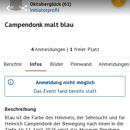
Oktoberglück
(
61
)
Initiatorprofil
Campendonk malt blau
4
Anmeldungen
|
1
freier Platz
Berichte
Infos
Bilder
Pinnwand
Anmeldungen
Anmeldung nicht möglich
Das Event fand bereits statt
Beschreibung
Blau ist die Farbe des Himmels, der Sehnsucht und für
Heinrich Campendonk der Bewegung nach innen in die
Tiefe. Ab 11. April 2026 zeigt das Museum Penzberg