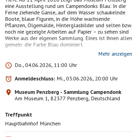
eine Ausstellung rund um Campendonks Blau: In die
Ferne ziehende Gänse, auf dem Wasser schaukelnde
Boote, blaue Figuren, in die Höhe wachsende
Pflanzen, Ölgemälde, Hinterglasbilder und selten bzw.
noch nie gezeigte Arbeiten auf Papier – zu sehen sind
Werke aus der eigenen Sammlung. Eines ist ihnen allen
gemein: die Farbe Blau dominiert.
Mehr anzeigen
„Das Blau, die typisch himmlische Farbe, der stärkste
Gegensatz zu dem irdischen Gelb strahlt nicht wie
Do., 04.06.2026, 11:00 Uhr
dieses über die begrenzende Form hinaus und nähert
sich uns, sondern die Bewegung geht nach innen wie
Anmeldeschluss:
Mi., 03.06.2026, 20:00 Uhr
die Windungen eines Schneckenhauses…“
Museum Penzberg - Sammlung Campendonk
In einem unscheinbaren, kornblumenblauen Schulheft
Am Museum 1, 82377 Penzberg, Deutschland
hat Campendonk um 1924 Notizen zu seiner
Farbtheorie „der Beweglichkeit der Farben“
Treffpunkt
festgehalten – ein ganz besonderer Schatz. Für den
expressionistischen Künstler spielte Farbe eine
Hauptbahnhof München
zentrale Rolle, sie ist der Schlüssel zu seinem Werk.