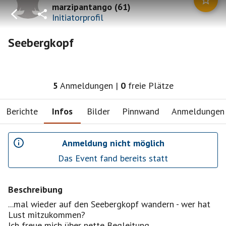
marzipantango
(
61
)
Initiatorprofil
Seebergkopf
5
Anmeldungen
|
0
freie Plätze
Berichte
Infos
Bilder
Pinnwand
Anmeldungen
Anmeldung nicht möglich
Das Event fand bereits statt
Beschreibung
...mal wieder auf den Seebergkopf wandern - wer hat
Lust mitzukommen?
Ich freue mich über nette Begleitung.