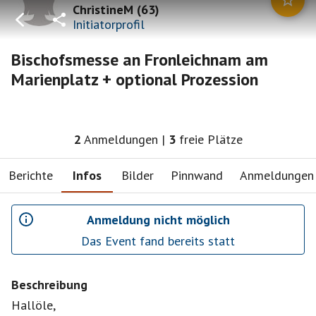
ChristineM
(
63
)
Initiatorprofil
Bischofsmesse an Fronleichnam am
Marienplatz + optional Prozession
2
Anmeldungen
|
3
freie Plätze
Berichte
Infos
Bilder
Pinnwand
Anmeldungen
Anmeldung nicht möglich
Das Event fand bereits statt
Beschreibung
Hallöle,