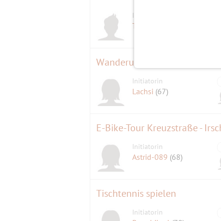
Initiator
Teddy517
(59)
Wanderung von Herrsching n
Initiatorin
Lachsi
(67)
E-Bike-Tour Kreuzstraße - Irs
Initiatorin
Astrid-089
(68)
Tischtennis spielen
Initiatorin