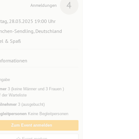
4
Anmeldungen
itag, 28.03.2025 19:00 Uhr
chen-Sendling, Deutschland
el & Spaß
nformationen
ngabe
mer
3 (keine Männer und 3 Frauen )
f der Warteliste
ilnehmer
3 (ausgebucht)
gleitpersonen
Keine Begleitpersonen
Zum Event anmelden
Event merken