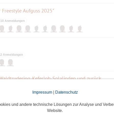
r Freestyle Aufguss 2025"
10 Anmeldungen
2 Anmeldungen
 Waldtrudering-Keferloh-Solalinden und zurück
Eine Anmeldung
Impressum
|
Datenschutz
okies und andere technische Lösungen zur Analyse und Verbe
Website.
Teck - Hörnle Runde von Bissingen an der Teck