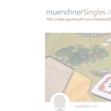
amidalas
(66)