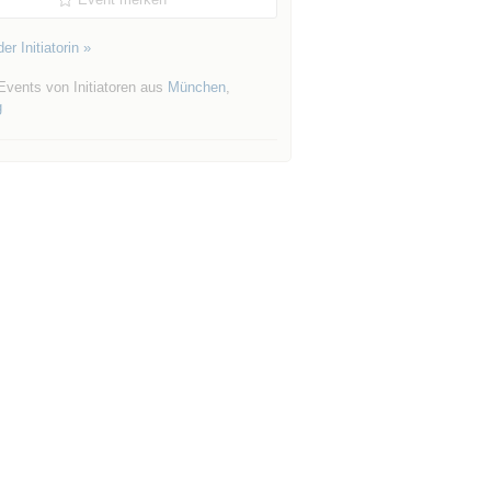
er Initiatorin »
Events von Initiatoren aus
München
,
g