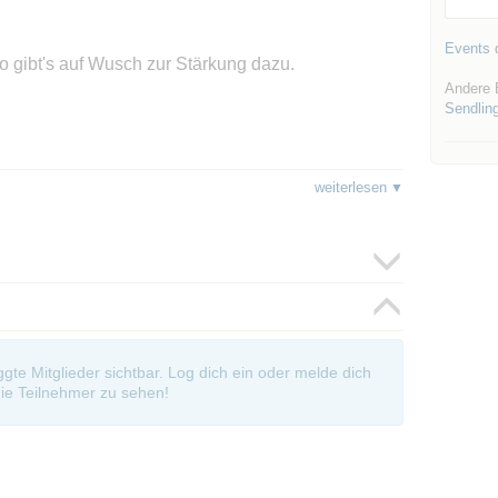
Events d
o gibt's auf Wusch zur Stärkung dazu.
Andere 
Sendlin
e, bestätige aber auch mir bekannte Spielerinnen
weiterlesen
oggte Mitglieder sichtbar. Log dich ein oder melde dich
ie Teilnehmer zu sehen!