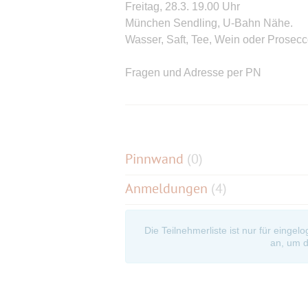
Freitag, 28.3. 19.00 Uhr
München Sendling, U-Bahn Nähe.
Wasser, Saft, Tee, Wein oder Prosecc
Fragen und Adresse per PN
Ich freue mich immer über Neuzugäng
und Spieler.
Pinnwand
(
0
)
Anmeldungen
(4)
Die Teilnehmerliste ist nur für eingel
an, um d