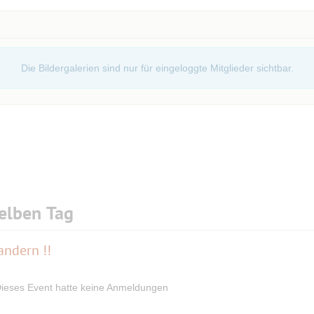
Die Bildergalerien sind nur für eingeloggte Mitglieder sichtbar.
elben Tag
andern !!
ieses Event hatte keine Anmeldungen