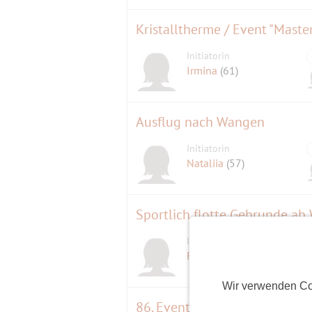
Kristalltherme / Event "Maste
Initiatorin
Irmina
(61)
Ausflug nach Wangen
Initiatorin
Nataliia
(57)
Sportlich flotte Gehrunde ab
Initiatorin
Freizeitspaß
(66)
Wir verwenden Co
86. Event - Wanderung - Burg 