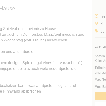
 Hause
Fre
Mün
ßig Spieleabende bei mir zu Hause.
Spi
d zu auch am Donnerstag. März/April muss ich aus
n Wochentag (evtl. Freitag) ausweichen.
Eventi
uen und alten Spielen.
Kosten
Keine A
inem riesigen Spieleregal eines "hervorzaubern":)
Teilneh
igspielende, u.a. auch viele neue Spiele, die
einer au
Max. Te
abschätzen kann, was an Spielen möglich und
Max. Be
die Pinnwand absprechen