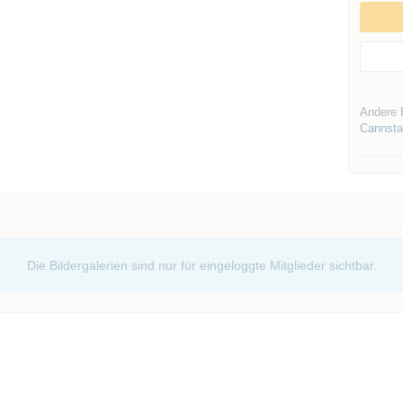
Andere 
Cannsta
Die Bildergalerien sind nur für eingeloggte Mitglieder sichtbar.