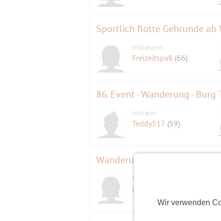
Sportlich flotte Gehrunde ab
Initiatorin
Freizeitspaß
(66)
86. Event - Wanderung - Burg 
Initiator
Teddy517
(59)
Wanderung von Herrsching n
Initiatorin
Lachsi
(67)
Wir verwenden Co