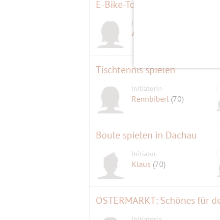
E-Bike-Tour Kreuzstraße - Irs
Initiatorin
Astrid-089
(68)
Tischtennis spielen
Initiatorin
Rennbiberl
(70)
Boule spielen in Dachau
Initiator
Klaus
(70)
OSTERMARKT: Schönes für de
Initiatorin