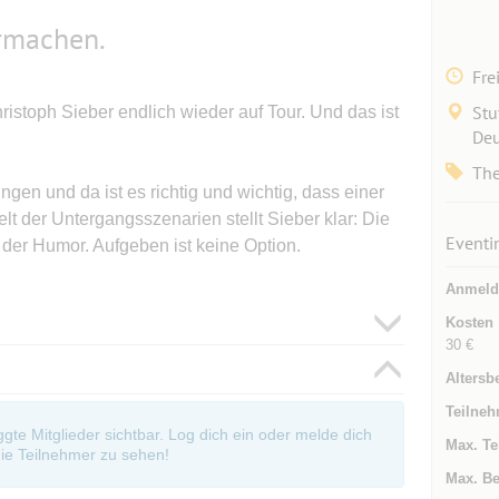
ermachen.
Fre
Stu
istoph Sieber endlich wieder auf Tour. Und das ist
Deu
The
ngen und da ist es richtig und wichtig, dass einer
elt der Untergangsszenarien stellt Sieber klar: Die
Eventi
t der Humor. Aufgeben ist keine Option.
Anmeld
Kosten
30 €
Altersb
Teilneh
oggte Mitglieder sichtbar. Log dich ein oder melde dich
Max. Te
ie Teilnehmer zu sehen!
Max. Be