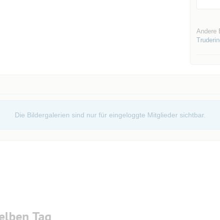
Andere 
Truderi
Die Bildergalerien sind nur für eingeloggte Mitglieder sichtbar.
elben Tag