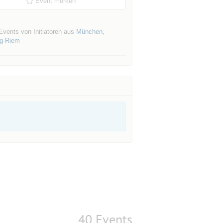
Event merken
Events von Initiatoren aus
München
,
ng-Riem
40 Events