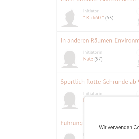
Initiator
* Rick60 *
(63)
In anderen Räumen. Environm
Initiatorin
Nate
(57)
Sportlich flotte Gehrunde ab
Initiatorin
Freizeitspaß
(66)
Führung durch die Villa Reitz
Wir verwenden Co
Initiatorin