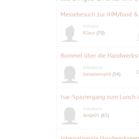
Messebesuch zur IHM/food & l
Initiator
Klaus
(70)
Bummel über die Handwerksm
Initiatorin
D
bananensplit
(54)
Isar-Spaziergang zum Lunch i
Initiatorin
Antje01
(65)
Internationale Handwerksmes