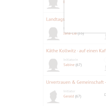
Einfach Gaby
(66)
Landtagsbesuch
Initiatorin
Jana-Lia
(55)
Käthe Kollwitz - auf einen Ka
Initiatorin
Sabine
(67)
Urvertrauen & Gemeinschaft -
Initiator
D
Gerald
(67)