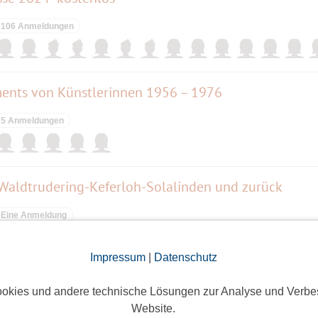
106 Anmeldungen
ents von Künstlerinnen 1956 – 1976
5 Anmeldungen
 Waldtrudering-Keferloh-Solalinden und zurück
Eine Anmeldung
Impressum
|
Datenschutz
enstein, dem Amtssitz des Ministerpräsidenten
okies und andere technische Lösungen zur Analyse und Verbe
Website.
22 Anmeldungen