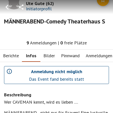
Ute Gute
(
62
)
Initiatorprofil
MÄNNERABEND-Comedy Theaterhaus S
9
Anmeldungen
|
0
freie Plätze
Berichte
Infos
Bilder
Pinnwand
Anmeldungen
Anmeldung nicht möglich
Das Event fand bereits statt
Beschreibung
Wer CAVEMAN kennt, wird es lieben ....
MÄNNERABEND... nicht nur für Frauen! Eine lustvolle