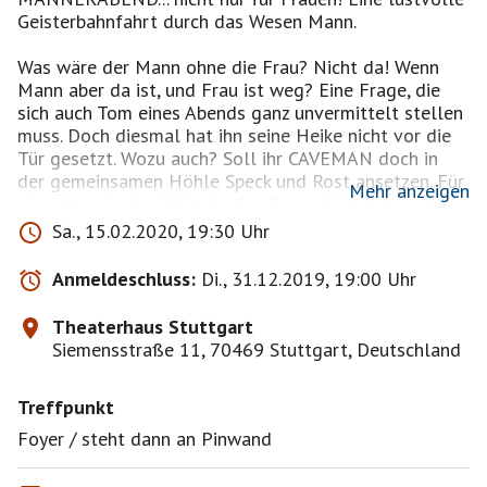
Geisterbahnfahrt durch das Wesen Mann.
Was wäre der Mann ohne die Frau? Nicht da! Wenn
Mann aber da ist, und Frau ist weg? Eine Frage, die
sich auch Tom eines Abends ganz unvermittelt stellen
muss. Doch diesmal hat ihn seine Heike nicht vor die
Tür gesetzt. Wozu auch? Soll ihr CAVEMAN doch in
der gemeinsamen Höhle Speck und Rost ansetzen. Für
Mehr anzeigen
sie gibt es in der Welt da draußen schließlich noch
vieles zu entdecken und zu erforschen – der
Sa., 15.02.2020, 19:30 Uhr
Snowboardlehrer Giovanni hat dazu ein offenbar sehr
ansprechendes Studienprogramm vorbereitet...
Anmeldeschluss:
Di., 31.12.2019, 19:00 Uhr
Tom treibt der Mut der Verzweiflung derweil auf eine
Theaterhaus Stuttgart
zweistündige Expedition tief ins Reich der Männer, wo
Siemensstraße 11, 70469 Stuttgart, Deutschland
er einem wahren Kuriositätenkabinett an Typen
begegnet: Seinem alten Dumpfmeier-Kumpel Jörg,
Treffpunkt
einem "Dessdossderrron"-strotzenden Personaltrainer
und leider wieder einmal dem pedantischen Herrn
Foyer / steht dann an Pinwand
Papa. Aber auch Womanizer Helmut, ein singendes
Telegramm oder der Montagskreis der "Hormonen"