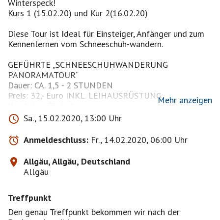
Winterspeck!
Kurs 1 (15.02.20) und Kur 2(16.02.20)
Diese Tour ist Ideal für Einsteiger, Anfänger und zum
Kennenlernen vom Schneeschuh-wandern.
GEFÜHRTE „SCHNEESCHUHWANDERUNG
PANORAMATOUR“
Dauer: CA. 1,5 - 2 STUNDEN
Preis: 32,- Euro INKL. LEIHAUSRÜSTUNG
Mehr anzeigen
Kondition: Einfach
EINKEHR nach der Tour.
Sa., 15.02.2020, 13:00 Uhr
Um 9 Uhr : Individuell Anreise oder Fahr Gemeinschaft
Bitte gebt auf der Pinnwand an, ob ihr selber mit dem
Anmeldeschluss:
Fr., 14.02.2020, 06:00 Uhr
Auto kommt oder eine Mitfahrgelegenheit sucht. !
(****
Benzinbeteiligung für die Beifahrer sollte
Allgäu, Allgäu, Deutschland
selbstverständlich sein - oder in "Naturalien" (Essen,
Allgäu
Getränke)
****
Treffpunkt
Unterkunft, Verpflegung und An- und Abreise
grundsätzlich sind nicht inbegriffen!
Den genau Treffpunkt bekommen wir nach der