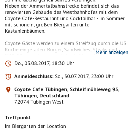
Neben der Ammertalbahnstrecke befindet sich das
renovierten Gebäude des Westbahnhofes mit dem
Coyote Cafe-Restaurant und Cocktailbar - im Sommer
mit schönem, großen Biergarten unter
Kastanienbäumen.
Coyote Gäste werden zu einem Streifzug durch die US
Küche eingeladen. Burger, Sandwiches, Steaks und
Mehr anzeigen
BBQ Ribs werden ergänzt durch Ethno-Food aus dem
texanisch-mexikanischem Bereich.
Do., 03.08.2017, 18:30 Uhr
Ergänzt wird der Besuch von einer großen Auswahl an
Cocktails mit langen Happy-Hour Zeiten.
Anmeldeschluss:
So., 30.07.2017, 23:00 Uhr
Parkplätze gibt es meist kostenfrei in unmittelbarer
Coyote Cafe Tübingen, Schleifmühleweg 95,
Nähe und direkt vor der Location.
Tübingen, Deutschland
72074 Tübingen West
Treffpunkt
Im Biergarten der Location