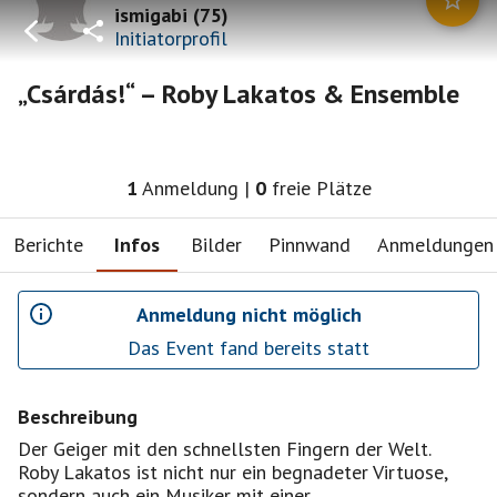
ismigabi
(
75
)
Initiatorprofil
„Csárdás!“ – Roby Lakatos & Ensemble
1
Anmeldung
|
0
freie Plätze
Berichte
Infos
Bilder
Pinnwand
Anmeldungen
Anmeldung nicht möglich
Das Event fand bereits statt
Beschreibung
Der Geiger mit den schnellsten Fingern der Welt.
Roby Lakatos ist nicht nur ein begnadeter Virtuose,
sondern auch ein Musiker mit einer