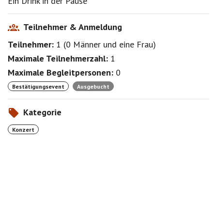
Ein Drink in der Pause
Roby Lakatos, Violine
László Bóni, Violine
Teilnehmer & Anmeldung
László „Csorosz“ Lisztes, Kontrabass
Teilnehmer:
1
(
0 Männer
und
eine Frau
)
László Balogh, Gitarre
Jeno Lisztes, Zymbal
Maximale Teilnehmerzahl:
1
Kálmán Cséki Jr., Klavier
Maximale Begleitpersonen:
0
Bestätigungsevent
Ausgebucht
Kategorie
Konzert