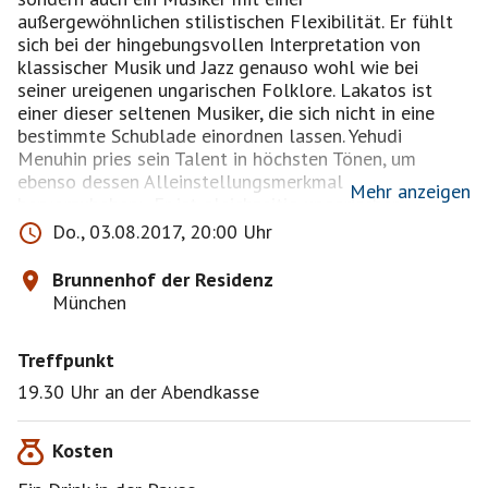
außergewöhnlichen stilistischen Flexibilität. Er fühlt
sich bei der hingebungsvollen Interpretation von
klassischer Musik und Jazz genauso wohl wie bei
seiner ureigenen ungarischen Folklore. Lakatos ist
einer dieser seltenen Musiker, die sich nicht in eine
bestimmte Schublade einordnen lassen. Yehudi
Menuhin pries sein Talent in höchsten Tönen, um
ebenso dessen Alleinstellungsmerkmal
Mehr anzeigen
hervorzuheben: „Er ist gleichzeitig ungarischer
Zigeuner!“ Robys Urahn in siebter Generation war
Do., 03.08.2017, 20:00 Uhr
János Bihari, der selbst von Beethoven bewundert
wurde und Mitauslöser des Zigeunerfiebers im 19.
Brunnenhof der Residenz
Jahrhundert war.
München
„Csárdás!“ heißt es am 3. August im Brunnenhof der
Treffpunkt
Residenz: Der Echo-Klassik-Preisträger Roby Lakatos
und sein Ensemble entführen das Publikum im
19.30 Uhr an der Abendkasse
Brunnenhof der Residenz mit ungarischen Rhapsodien,
Tänzen, virtuosen Klassik-Hits wie „Hummelflug“ oder
Kosten
„Oblivion“ und ekstatischen „Allazingarese“ in die Welt
der musischen Freiheit, Wärme und Repertoirevielfalt.