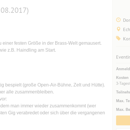
.08.2017)
Don
Ech
Kon
u einer festen Größe in der Brass-Welt gemausert.
ie z.B. Haindling am Start.
Eventi
Anmeld
Kosten
3-Tages
ig bespielt (große Open-Air-Bühne, Zelt und Hütte).
mmer alle zusammenbleiben.
Teilneh
vor:
Max. Te
an dem man immer wieder zusammenkommt (wer
Max. Be
hsten Gig verabredet oder sich über die vergangenen