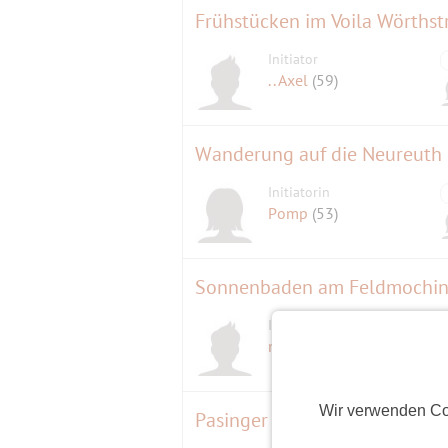
Frühstücken im Voila Wörthst
Initiator
.. Axel
(59)
Wanderung auf die Neureuth 
Initiatorin
Pomp
(53)
Sonnenbaden am Feldmochin
Initiator
michaelausmuc
(58)
Wir verwenden Co
Pasinger Volksfest