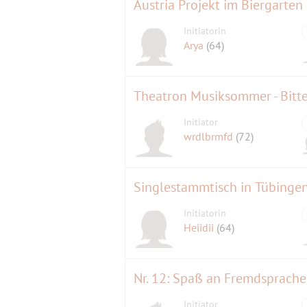
Austria Projekt im Biergarten
Initiatorin
Arya
(64)
Theatron Musiksommer - Bitte
Initiator
wrdlbrmfd
(72)
Singlestammtisch in Tübinge
Initiatorin
Heiidii
(64)
Nr. 12: Spaß an Fremdsprache
Initiator