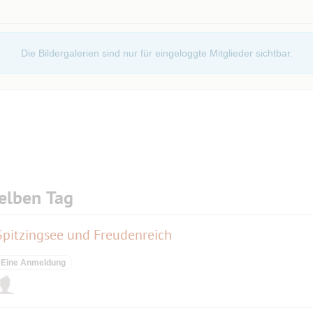
Die Bildergalerien sind nur für eingeloggte Mitglieder sichtbar.
elben Tag
Spitzingsee und Freudenreich
Eine Anmeldung