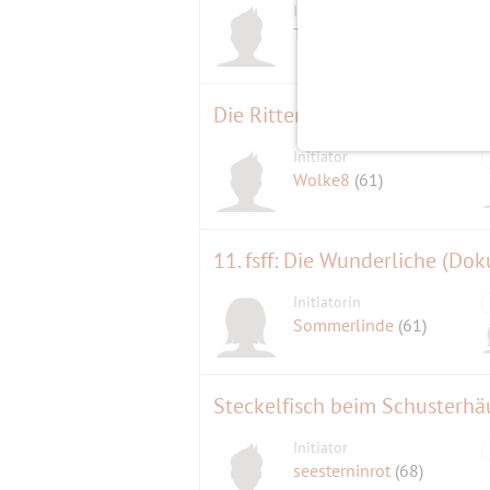
Initiator
Tanzmitmir2
(78)
Die Ritter der Kokosnuss
Initiator
Wolke8
(61)
11. fsff: Die Wunderliche (Dok
Initiatorin
Sommerlinde
(61)
Steckelfisch beim Schusterhä
Initiator
seesterninrot
(68)