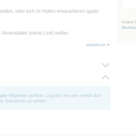
elten, oder sich in Hütten einquartieren (gabs
Andere 
Neuhau
 Veranstalter (siehe Link) selber.
weiterlesen
sich gerne per PN an mich wenden.
oggte Mitglieder sichtbar. Log dich ein oder melde dich
ie Teilnehmer zu sehen!