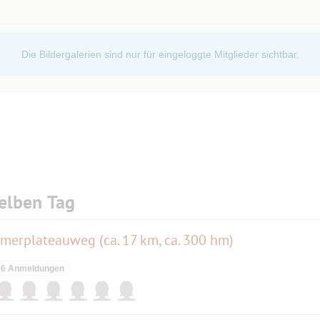
Die Bildergalerien sind nur für eingeloggte Mitglieder sichtbar.
elben Tag
amerplateauweg (ca. 17 km, ca. 300 hm)
6 Anmeldungen