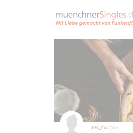
mec_muc
(58)