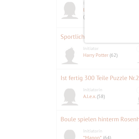
Initiatorin
Luiserl vo da Oim
(66)
Sportliches (richtiges) Nordi
Initiator
Harry Potter
(62)
Ist fertig 300 Teile Puzzle Nr.
Initiatorin
A.l.e.x.
(58)
Boule spielen hinterm Rosenh
Initiatorin
*Manon*
(64)