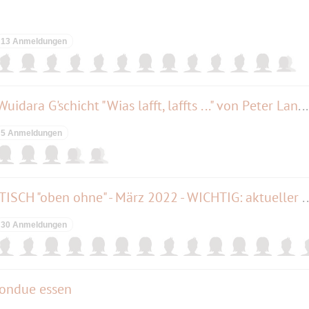
13 Anmeldungen
S' Moosacher Brettl spuit die Wuidara G'schicht "Wias lafft, laffts ..." von Peter Landstorfer
5 Anmeldungen
MÜNCHNER CABRIO - STAMMTISCH "oben ohne" - März 2022 - 
30 Anmeldungen
fondue essen