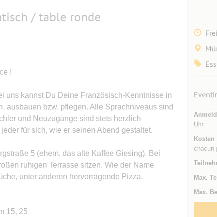
isch / table ronde
Fre
Mün
Ess
ce !
Eventi
 Bei uns kannst Du Deine Französisch-Kenntnisse in
n, ausbauen bzw. pflegen. Alle Sprachniveaus sind
Anmeld
achler und Neuzugänge sind stets herzlich
Uhr
eder für sich, wie er seinen Abend gestaltet.
Kosten
chacun 
Bergstraße 5 (ehem. das alte Kaffee Giesing). Bei
Teilneh
roßen ruhigen Terrasse sitzen. Wie der Name
 Küche, unter anderen hervorragende Pizza.
Max. Te
Max. Be
m 15, 25