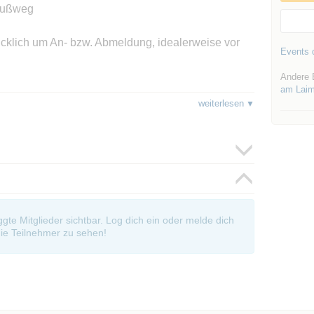
 Fußweg
ücklich um An- bzw. Abmeldung, idealerweise vor
Events d
Andere 
am Lai
weiterlesen
rmiert werden möchtest, trage dich einfach in den
oup/3193
oggte Mitglieder sichtbar. Log dich ein oder melde dich
ie Teilnehmer zu sehen!