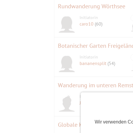
Rundwanderung Wörthsee
Initiatorin
caro10
(60)
Botanischer Garten Freigelän
Initiatorin
bananensplit
(54)
Wanderung im unteren Remst
Initiator
Jörg
(61)
Wir verwenden Co
Globale Klima-Demo