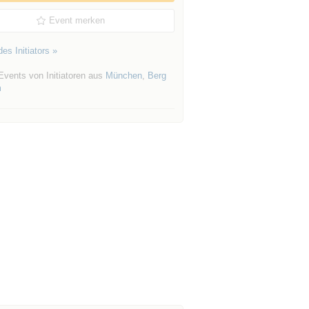
Event merken
es Initiators »
Events von Initiatoren aus
München
,
Berg
m