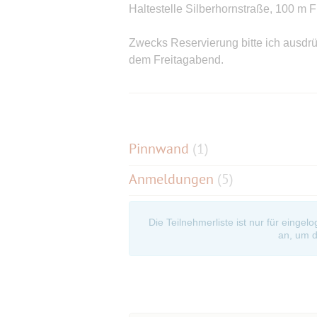
Haltestelle Silberhornstraße, 100 m
Zwecks Reservierung bitte ich ausdr
dem Freitagabend.
Wir freuen uns auf dich!
Falls Du über zukünftige Termine info
Verteiler ein:
Pinnwand
(
1
)
https://www.muenchnersingles.de/gr
Anmeldungen
(5)
Die Teilnehmerliste ist nur für eingel
an, um d