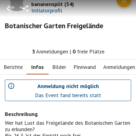
bananensplit
(
54
)
Initiatorprofil
Botanischer Garten Freigelände
3
Anmeldungen
|
0
freie Plätze
Berichte
Infos
Bilder
Pinnwand
Anmeldungen
Anmeldung nicht möglich
Das Event fand bereits statt
Beschreibung
Wer hat Lust das Freigelände des Botanischen Garten
zu erkunden?
Bis 26.3. Ist der Eintritt noch frei.