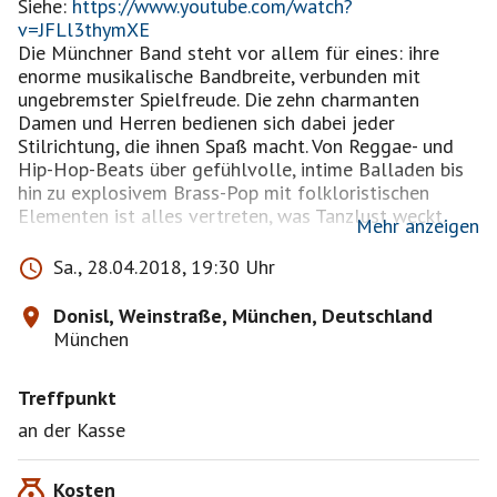
Siehe:
https://www.youtube.com/watch?
v=JFLl3thymXE
Die Münchner Band steht vor allem für eines: ihre
enorme musikalische Bandbreite, verbunden mit
ungebremster Spielfreude. Die zehn charmanten
Damen und Herren bedienen sich dabei jeder
Stilrichtung, die ihnen Spaß macht. Von Reggae- und
Hip-Hop-Beats über gefühlvolle, intime Balladen bis
hin zu explosivem Brass-Pop mit folkloristischen
Elementen ist alles vertreten, was Tanzlust weckt.
Mehr anzeigen
22 Uhr Dramaturgia & Friends im Münchner
Sa., 28.04.2018, 19:30 Uhr
Künstlerhaus (Karlsplatz)
Siehe:
Donisl, Weinstraße, München, Deutschland
https://www.drumaturgia.de/drumaturgiaandfriends
München
Fusion Jazz verschmilzt mit Klassik, Breakbeat, Latin,
fernöstlichen Klängen und Polyrhythmik. Japanische
Treffpunkt
Trommelkunst (Taiko Drumming) entzündet sich mit
Mozart und Paganini zu einem modernen Feuerwerk.
an der Kasse
Jedes Konzert der Gruppe gleicht einer Uraufführung,
an deren Ende eine einzigartige Musik entsteht. Ihre
Kosten
hohe musikalische Kommunikationsfreude ermöglicht