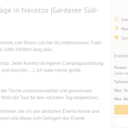
Tage in Navazzo (Gardasee Süd-
Sam
Na
Spo
enende zum Biken. Leichte bis mittelschwere Trails
ie 1000-1500hm lang sein.
Eventi
platz. Jeder kommt mit eigener Campingausrüstung
Kosten
 und Geschirr.....). Ich habe meine große
Jeder s
Teilneh
z die Tische zusammenstellen und gemeinsam
Max. Te
er Wein die Tour für den nächsten Tag besprechen.
Max. Be
ilnehmer, die ich von ähnlichen Events kenne und
 passen und etwas zum Gelingen des Events