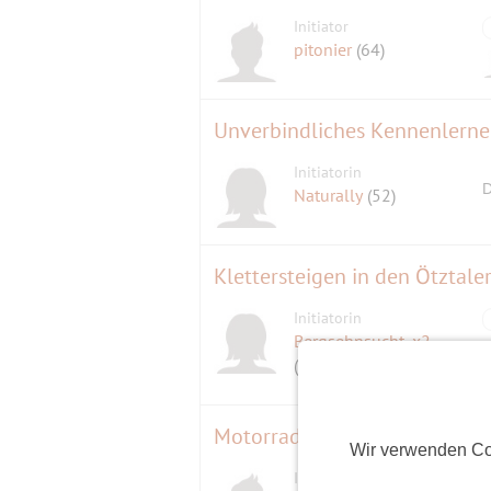
Initiator
pitonier
(64)
Unverbindliches Kennenlerne
Initiatorin
D
Naturally
(52)
Klettersteigen in den Ötztale
Initiatorin
Bergsehnsucht_x2
(55)
Motorrad-Tour ins Brucker Hi
Wir verwenden Co
Initiator