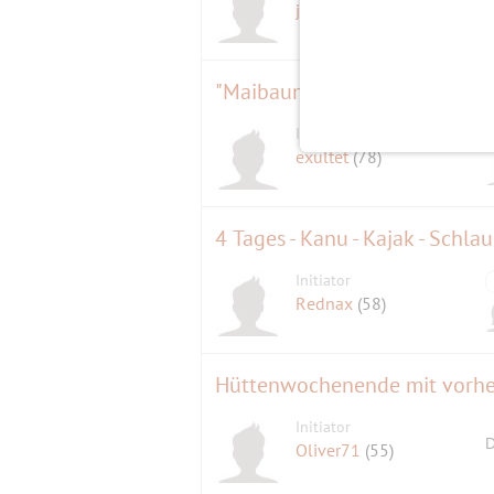
jackdaniels
(69)
"Maibaum aufstellen"
Initiator
exultet
(78)
Initiator
Rednax
(58)
Hüttenwochenende mit vorh
Initiator
D
Oliver71
(55)