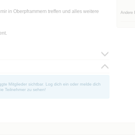
 mir in Oberpframmern treffen und alles weitere
Andere 
ent.
oggte Mitglieder sichtbar. Log dich ein oder melde dich
ie Teilnehmer zu sehen!