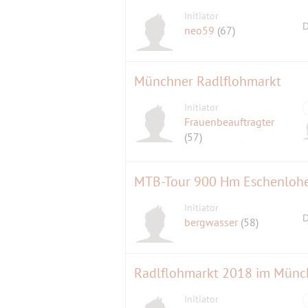
Initiator
D
neo59
(67)
Münchner Radlflohmarkt
Initiator
Frauenbeauftragter
(57)
Initiator
D
bergwasser
(58)
Radlflohmarkt 2018 im Münc
Initiator