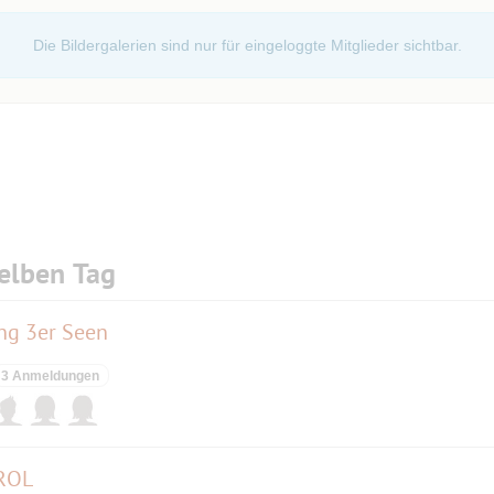
Die Bildergalerien sind nur für eingeloggte Mitglieder sichtbar.
elben Tag
ng 3er Seen
3 Anmeldungen
IROL