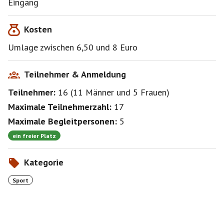
Eingang
Ich werde versuchen das Event regelmäßig zu
organisieren.
Kosten
Courts sind ab 12 uhr reserviert
Umlage zwischen 6,50 und 8 Euro
Teilnehmer & Anmeldung
Teilnehmer:
16
(
11 Männer
und
5 Frauen
)
Maximale Teilnehmerzahl:
17
Maximale Begleitpersonen:
5
ein freier Platz
Kategorie
Sport