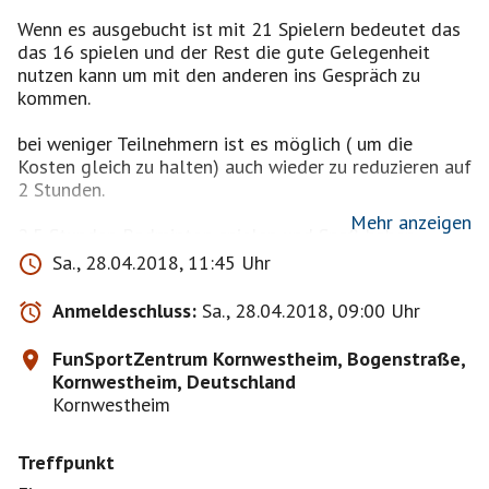
Wenn es ausgebucht ist mit 21 Spielern bedeutet das
das 16 spielen und der Rest die gute Gelegenheit
nutzen kann um mit den anderen ins Gespräch zu
kommen.
bei weniger Teilnehmern ist es möglich ( um die
Kosten gleich zu halten) auch wieder zu reduzieren auf
2 Stunden.
Mehr anzeigen
2,5 Stunden Badminton spielen und Spaß haben ......
Also runter vom Sofa und schwingt die
Sa., 28.04.2018, 11:45 Uhr
Schläger......und keine Angst, Profis sind wir alle nicht....
Und falls sich Profis auch anmelden, können wir
Anmeldeschluss:
Sa., 28.04.2018, 09:00 Uhr
anderen ja noch was lernen :-)
Was aber klar sein sollte, die meisten sind
FunSportZentrum Kornwestheim, Bogenstraße,
Freizeitspieler...... aber es besteht natürlich auch mal
Kornwestheim, Deutschland
die Möglichkeit für ein "anspruchsvolleres" Spiel.
Kornwestheim
Courts sind gebucht, also packt die Schläger aus und
Treffpunkt
wer keine hat der kann sich auch welche ausleihen.....