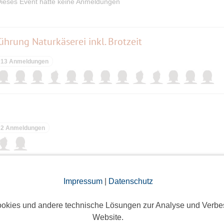
ieses Event hatte keine Anmeldungen
rung Naturkäserei inkl. Brotzeit
13 Anmeldungen
2 Anmeldungen
berg
Impressum
|
Datenschutz
6 Anmeldungen
okies und andere technische Lösungen zur Analyse und Verbe
Website.