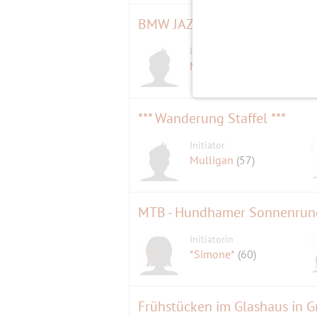
BMW JAZZ AWARD – Hildegard 
Initiator
MÜNCHEN-OST
(78)
*** Wanderung Staffel ***
Initiator
Mulligan
(57)
MTB - Hundhamer Sonnenrunde 
Initiatorin
*Simone*
(60)
Frühstücken im Glashaus in G