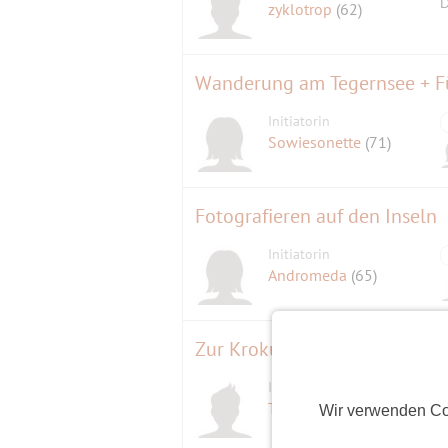
D
zyklotrop
(62)
Wanderung am Tegernsee + Füh
Initiatorin
Sowiesonette
(71)
Fotografieren auf den Inseln
Initiatorin
Andromeda
(65)
Zur Krokusblüte auf den Heu
Initiator
Tatzel
(71)
Wir verwenden Co