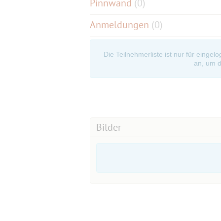
Pinnwand
(
0
)
Anmeldungen
(0)
Die Teilnehmerliste ist nur für eingel
an, um d
Bilder