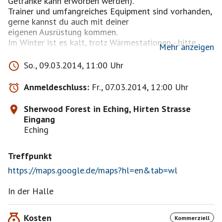
Getränke kann erworben werden).
Trainer und umfangreiches Equipment sind vorhanden,
gerne kannst du auch mit deiner
eigenen Ausrüstung kommen.
Im Winter ist es kalt, trotz Wärmestationen - bitte
Mehr anzeigen
warm anziehen.
Anmeldeschluss ist 2 Tage vor dem Event. Spätere
So., 09.03.2014, 11:00 Uhr
Anmeldungen per PN teilweise noch möglich.
Anmeldeschluss:
Fr., 07.03.2014, 12:00 Uhr
www.sherwoodineching.com
Sherwood Forest in Eching, Hirten Strasse
Eingang
Anfahrtsbeschreibung:
Eching
A9 ausgang 69. An der Erste Kreuzung links im
Dietersheimer Strasse rein. Nach 400 meter und vor
Treffpunkt
der Autobahn Brücke dann rechts, nach 10 meter
wieder Rechts in der Hirten Strasse (Unmarkiert) Nach
https://maps.google.de/maps?hl=en&tab=wl
100 Meter rechts im Pfadweg hinein. Park bitte an die
Straße entlang.
In der Halle
Kosten
Kommerziell