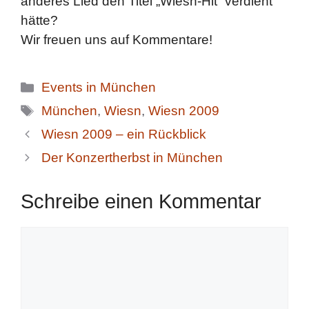
anderes Lied den Titel „Wiesn-Hit“ verdient
hätte?
Wir freuen uns auf Kommentare!
Kategorien
Events in München
Schlagwörter
München
,
Wiesn
,
Wiesn 2009
Wiesn 2009 – ein Rückblick
Der Konzertherbst in München
Schreibe einen Kommentar
Kommentar