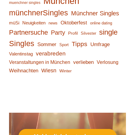
München
muenchner singles
münchnerSingles
Münchner Singles
Oktoberfest
müSi
Neuigkeiten
online dating
news
single
Partnersuche
Party
Profil
Silvester
Singles
Tipps
Sommer
Umfrage
Sport
verabreden
Valentinstag
verlieben
Verlosung
Veranstaltungen in München
Wiesn
Weihnachten
Winter