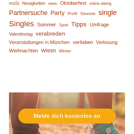
Oktoberfest
müSi
Neuigkeiten
online dating
news
single
Partnersuche
Party
Profil
Silvester
Singles
Tipps
Sommer
Umfrage
Sport
verabreden
Valentinstag
verlieben
Verlosung
Veranstaltungen in München
Wiesn
Weihnachten
Winter
Melde dich kostenlos an