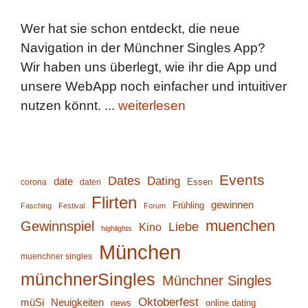
Wer hat sie schon entdeckt, die neue
Navigation in der Münchner Singles App?
Wir haben uns überlegt, wie ihr die App und
unsere WebApp noch einfacher und intuitiver
nutzen könnt. ...
weiterlesen
Events
Dates
Dating
date
corona
daten
Essen
Flirten
gewinnen
Frühling
Fasching
Festival
Forum
muenchen
Gewinnspiel
Liebe
Kino
highlights
München
muenchner singles
münchnerSingles
Münchner Singles
Oktoberfest
müSi
Neuigkeiten
online dating
news