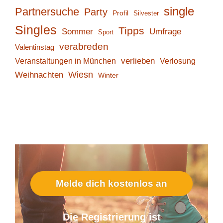
single
Partnersuche
Party
Profil
Silvester
Singles
Tipps
Sommer
Umfrage
Sport
verabreden
Valentinstag
verlieben
Verlosung
Veranstaltungen in München
Wiesn
Weihnachten
Winter
Melde dich kostenlos an
Die Registrierung ist