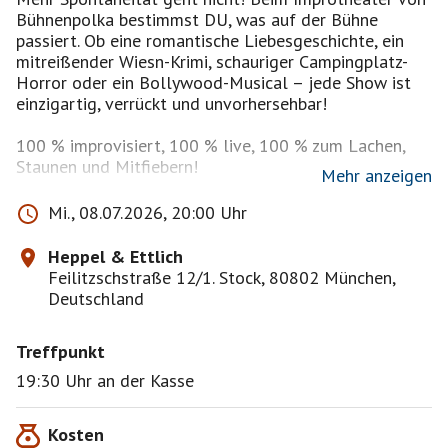
Bühnenpolka bestimmst DU, was auf der Bühne
passiert. Ob eine romantische Liebesgeschichte, ein
mitreißender Wiesn-Krimi, schauriger Campingplatz-
Horror oder ein Bollywood-Musical – jede Show ist
einzigartig, verrückt und unvorhersehbar!
100 % improvisiert, 100 % live, 100 % zum Lachen,
Staunen und Mitfiebern!
Mehr anzeigen
Das Publikum liefert die Inspiration, ein großartiger
Mi., 08.07.2026, 20:00 Uhr
Musiker den Soundtrack, und das Ensemble bringt
deine Ideen zum Leben – humorvoll, kreativ und immer
Heppel & Ettlich
überraschend. Egal, ob du Opernfan, Bauerntheater-
Feilitzschstraße 12/1. Stock, 80802 München,
Liebhaber oder kompletter Kulturbanause bist – du
Deutschland
wirst begeistert sein! Sichere dir jetzt deine Tickets
und erlebe einen unvergesslichen Abend voller Impro-
Treffpunkt
Comedy, Theatermagie und Interaktion!
19:30 Uhr an der Kasse
„Eine schweißtreibende Arbeit auf der Bühne und im
Zuschauerraum. Denn die Lachmuskeln des Publikums
Kosten
wurden auf das heftigste strapaziert.“ – SZ