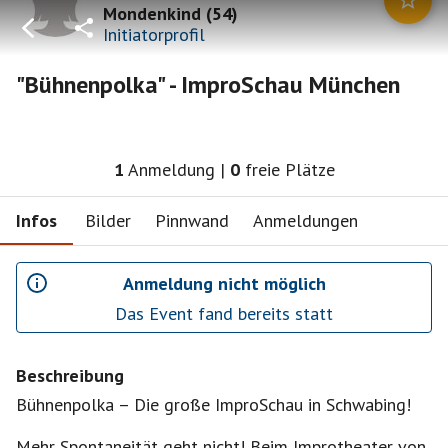
Mondenkind
(
54
)
Initiatorprofil
"Bühnenpolka" - ImproSchau München
1
Anmeldung
|
0
freie Plätze
Infos
Bilder
Pinnwand
Anmeldungen
Anmeldung nicht möglich
Das Event fand bereits statt
Beschreibung
Bühnenpolka – Die große ImproSchau in Schwabing!
Mehr Spontaneität geht nicht! Beim Improtheater von