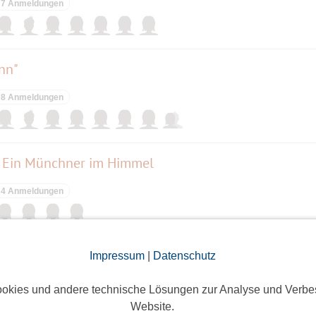
7 Anmeldungen
nn"
8 Anmeldungen
Ein Münchner im Himmel
4 Anmeldungen
ensfreude für Senioren
Impressum
|
Datenschutz
okies und andere technische Lösungen zur Analyse und Verbe
ieses Event hatte keine Anmeldungen
Website.