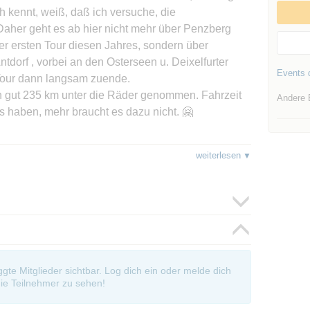
h kennt, weiß, daß ich versuche, die
Daher geht es ab hier nicht mehr über Penzberg
er ersten Tour diesen Jahres, sondern über
orf , vorbei an den Osterseen u. Deixelfurter
Events d
 Tour dann langsam zuende.
n gut 235 km unter die Räder genommen. Fahrzeit
Andere 
Ps haben, mehr braucht es dazu nicht. 🤗
weiterlesen
gnet ist, müsste klar sein, dass wir größtenteils
re, leistungsstarke Motorräder nur bedingt geeignet
ß dies bei der Auswahl des Zweirades nicht
einen romatischen Strassen". Sogenannte "secret
oggte Mitglieder sichtbar. Log dich ein oder melde dich
, kennen sogar manche Ortsansässige und einige
ie Teilnehmer zu sehen!
it Hilfe des "Trackrouting" und mittels einer Topo-