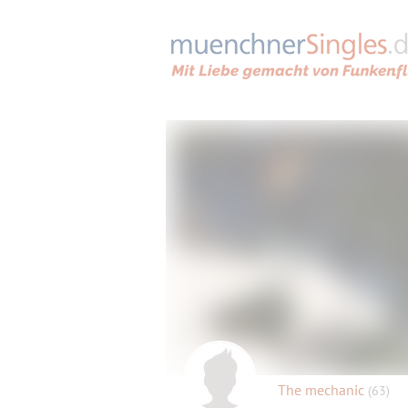
The mechanic
(63)