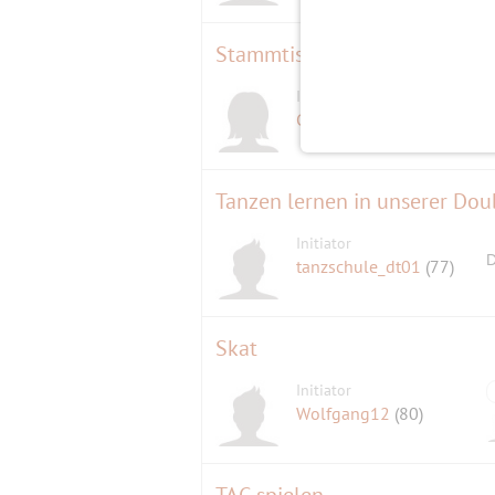
Stammtisch im Michaeligarte
Initiatorin
D
Genoveva2
(60)
Tanzen lernen in unserer Dou
Initiator
D
tanzschule_dt01
(77)
Skat
Initiator
Wolfgang12
(80)
TAC spielen