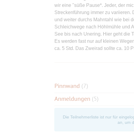
wir eine "süße Pause*. Jeder, der mic
Streckenführung immer zu variieren. 
und weiter durchs Mahntahl wie bei d
Schleichwege nach Höhlmühle und Antd
See bis nach Unering. Hier geht die
Es werden fast nur auf kleinen Wege
ca. 5 Std. Das Zweirad sollte ca. 10 
Nochmal der Hinweis:
Wenn die Zweiradtour für 125ziger geei
kleine Strassen fahren, die für schwe
sind.
Pinnwand
(
7
)
Es kommt leider immer wieder vor, da
Anmeldungen
(5)
ausreichend berücksichtigt wird.
Das Ziel ist "weg vom Verkehr auf kl
paths" 😉 .
Die Teilnehmerliste ist nur für eingel
Solche Strassen, so meine Erfahrung
an, um d
einfache Navi's nicht. Ich mache mir m