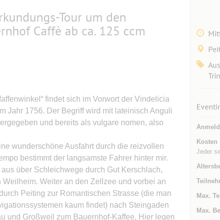
Erkundungs-Tour um den
rnhof Caffè ab ca. 125 ccm
Mit
Pei
Aus
Tri
affenwinkel“ findet sich im Vorwort der Vindelicia
Eventi
 Jahr 1756. Der Begriff wird mit lateinisch Anguli
rgegeben und bereits als vulgare nomen, also
Anmeld
Kosten
ine wunderschöne Ausfahrt durch die reizvollen
Jeder se
mpo bestimmt der langsamste Fahrer hinter mir.
Altersb
 aus über Schleichwege durch Gut Kerschlach,
 Weilheim. Weiter an den Zellzee und vorbei an
Teilneh
durch Peiting zur Romantischen Strasse (die man
Max. Te
vigationssystemen kaum findet) nach Steingaden
Max. Be
u und Großweil zum Bauernhof-Kaffee, Hier legen