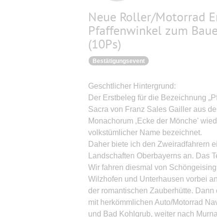
Neue Roller/Motorrad 
Pfaffenwinkel zum Baue
(10Ps)
Bestätigungsevent
Geschtlicher Hintergrund:
Der Erstbeleg für die Bezeichnung „Pf
Sacra von Franz Sales Gailler aus dem
Monachorum ‚Ecke der Mönche' wiede
volkstümlicher Name bezeichnet.
Daher biete ich den Zweiradfahrern e
Landschaften Oberbayerns an. Das Te
Wir fahren diesmal von Schöngeising
Wilzhofen und Unterhausen vorbei an
der romantischen Zauberhütte. Dann 
mit herkömmlichen Auto/Motorrad Na
und Bad Kohlgrub, weiter nach Murna