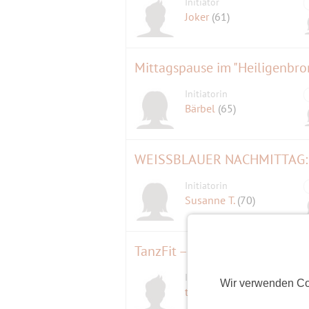
Initiator
Joker
(61)
Mittagspause im "Heiligenbro
Initiatorin
Bärbel
(65)
WEISSBLAUER NACHMITTAG: 
Initiatorin
Susanne T.
(70)
TanzFit – Gesundheit und Leb
Initiator
Wir verwenden Co
D
tanzschule_dt01
(77)