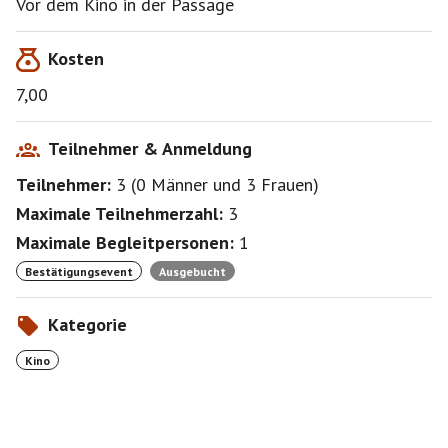
Vor dem Kino in der Passage
Schafe brillant darin sein können, Verbrechen
aufzuklären. Ein neuer, geistreicher Krimi der etwas
Kosten
anderen Art!
7,00
Teilnehmer & Anmeldung
Teilnehmer:
3
(
0 Männer
und
3 Frauen
)
Maximale Teilnehmerzahl:
3
Maximale Begleitpersonen:
1
Bestätigungsevent
Ausgebucht
Kategorie
Kino