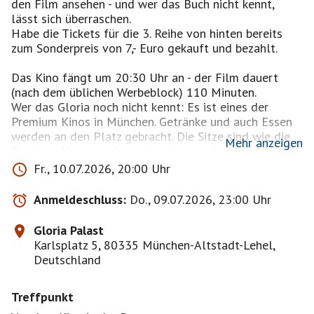
den Film ansehen - und wer das Buch nicht kennt,
lässt sich überraschen.
Habe die Tickets für die 3. Reihe von hinten bereits
zum Sonderpreis von 7,- Euro gekauft und bezahlt.
Das Kino fängt um 20:30 Uhr an - der Film dauert
(nach dem üblichen Werbeblock) 110 Minuten.
Wer das Gloria noch nicht kennt: Es ist eines der
Premium Kinos in München. Getränke und auch Essen
werden an den Platz gebracht. Die Sitze sind wie die
Mehr anzeigen
Couch zu Hause und es gibt sogar noch einen Aperitif
vor dem Kino im Preis inbegriffen (Sekt, Kir oder nicht
Fr., 10.07.2026, 20:00 Uhr
alkoholisch). Ist also wirklich einen Besuch wert.
Anmeldeschluss:
Do., 09.07.2026, 23:00 Uhr
Schäfer George (HUGH JACKMAN) liest seinen
geliebten Schafen jeden Abend Krimis vor und nimmt
Gloria Palast
an, dass sie kein Wort davon verstehen. Doch als ein
Karlsplatz 5, 80335 München-Altstadt-Lehel,
mysteriöser Vorfall das friedliche Leben auf der Farm
Deutschland
durchbricht, wird den Schafen bewusst, dass sie selbst
nun die Ermittlungen übernehmen müssen. Also folgen
Treffpunkt
sie der Spur der Beweise und machen menschliche
Verdächtige ausfindig. Dabei beweisen sie, dass auch