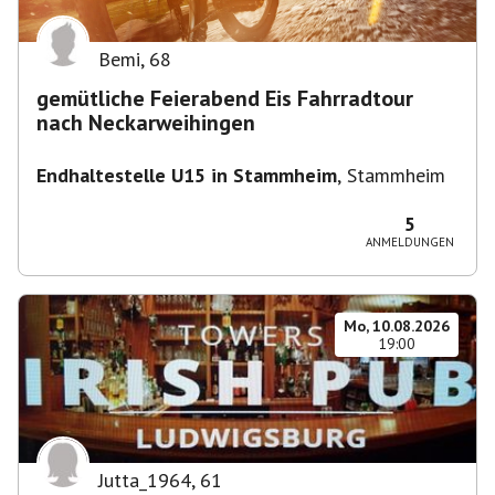
Bemi
,
68
gemütliche Feierabend Eis Fahrradtour
nach Neckarweihingen
Endhaltestelle U15 in Stammheim
,
Stammheim
5
ANMELDUNGEN
Mo, 10.08.2026
19:00
Jutta_1964
,
61