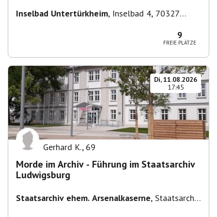
Inselbad Untertürkheim
,
Inselbad 4, 70327
Stuttgart, Deutschland
9
FREIE PLÄTZE
Di, 11.08.2026
17:45
Gerhard K.
,
69
Morde im Archiv - Führung im Staatsarchiv
Ludwigsburg
Staatsarchiv ehem. Arsenalkaserne
,
Staatsarchiv
ehem. Arsenalkaserne, Arsenalpl. 3, 71638