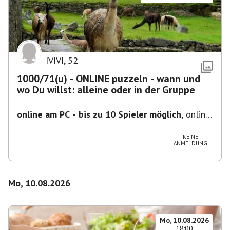
IVIVI
,
52
1000/71(u) - ONLINE puzzeln - wann und
wo Du willst: alleine oder in der Gruppe
online am PC - bis zu 10 Spieler möglich
,
online
- der Termin ist fiktiv
KEINE
ANMELDUNG
Mo, 10.08.2026
Mo, 10.08.2026
18:00