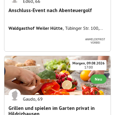
Ed60
,
66
Anschluss-Event nach Abenteuergolf
Waldgasthof Weiler Hütte
,
Tübinger Str. 100,
71093 Weil im Schönbuch, Deutschland
ANMELDEFRIST
VORBEI
Morgen, 09.08.2026
17:00
Neu
Gaudo
,
69
Grillen und spielen im Garten privat in
Hildrizhausen