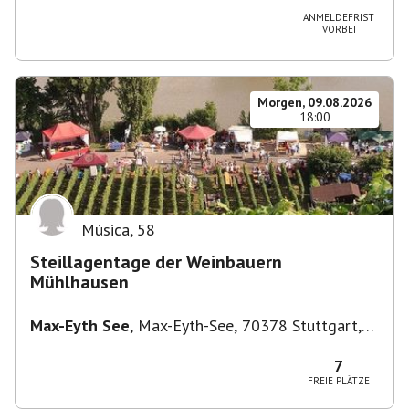
ANMELDEFRIST
VORBEI
Morgen, 09.08.2026
18:00
Música
,
58
Steillagentage der Weinbauern
Mühlhausen
Max-Eyth See
,
Max-Eyth-See, 70378 Stuttgart,
Deutschland
7
FREIE PLÄTZE