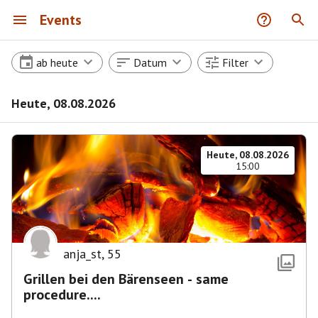
Events
ab heute
Datum
Filter
Heute, 08.08.2026
Heute, 08.08.2026
15:00
anja_st
,
55
Grillen bei den Bärenseen - same
procedure....