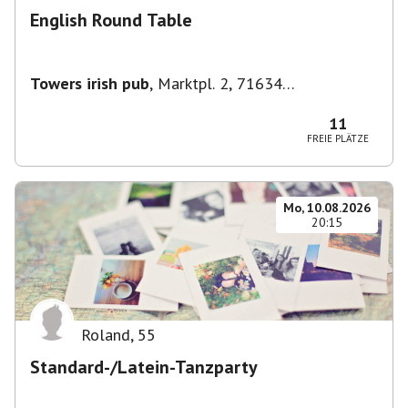
English Round Table
Towers irish pub
,
Marktpl. 2, 71634
Ludwigsburg, Deutschland
11
FREIE PLÄTZE
Mo, 10.08.2026
20:15
Roland
,
55
Standard-/Latein-Tanzparty