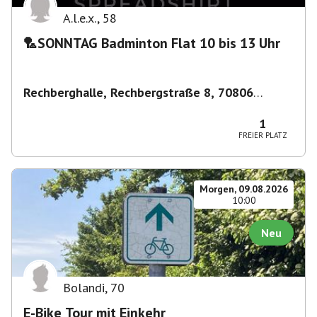
A.l.e.x.
,
58
🏸SONNTAG Badminton Flat 10 bis 13 Uhr
Rechberghalle, Rechbergstraße 8, 70806
Kornwestheim, Deutschland
,
Kornwestheim
1
FREIER PLATZ
Morgen, 09.08.2026
10:00
Neu
Bolandi
,
70
E-Bike Tour mit Einkehr