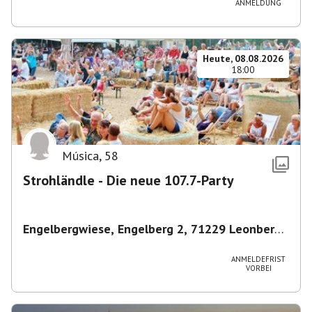
ANMELDUNG
Heute, 08.08.2026
18:00
Música
,
58
Strohländle - Die neue 107.7-Party
Engelbergwiese, Engelberg 2, 71229 Leonberg,
Deutschland
,
Leonberg
ANMELDEFRIST
VORBEI