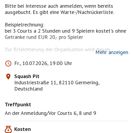
Bitte bei Interesse auch anmelden, wenn bereits
ausgebucht. Es gibt eine Warte-/Nachrückerliste.
Beispielrechnung:
bei 3 Courts a 2 Stunden und 9 Spielern kostet's ohne
Getränke rund EUR 20,- pro Spieler
Zur Erleichterung der Organisation wird darum
Mehr anzeigen
gebeten, sich bis Donnerstag abend verbindlich
anzumelden.
Fr., 10.07.2026, 19:00 Uhr
Spätentschlossene dürfen sich ausnahmsweise auch
später anmelden oder sogar unangemeldet kommen.
Squash Pit
Rechtzeitig angemeldete Spieler haben allerdings
Industriestraße 11, 82110 Germering,
beim Spielen Vorrang, wenn aufgrund zu später
Deutschland
Reservierung die Courts knapp sind!
Treffpunkt
Stornierungen sind nur bis Donnerstag abend
kostenfrei möglich.
An der Anmeldung/Vor Courts 6, 8 und 9
Wer sich zu spät abmeldet zahlt pauschal EUR 10.- in
die Spätabsagerkasse!
Kosten
Als zu spät abgemeldet gilt, wer trotz Anmeldung