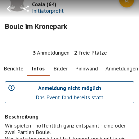
Coala
(
64
)
Initiatorprofil
Boule im Kronepark
3
Anmeldungen
|
2
freie Plätze
Berichte
Infos
Bilder
Pinnwand
Anmeldungen
Anmeldung nicht möglich
Das Event fand bereits statt
Beschreibung
Wir spielen - hoffentlich ganz entspannt - eine oder
zwei Partien Boule.
Wer hinterher noch Lust hat, kommt noch mit in ein