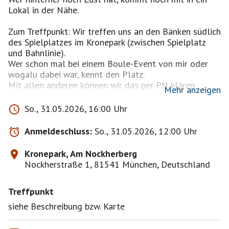
Lokal in der Nähe.
Zum Treffpunkt: Wir treffen uns an den Bänken südlich
des Spielplatzes im Kronepark (zwischen Spielplatz
und Bahnlinie).
Wer schon mal bei einem Boule-Event von mir oder
wogalu dabei war, kennt den Platz.
Mit allen anderen können wir das per PN klären.
Mehr anzeigen
Falls jemand keine Kugeln hat, sollte er/sie das auf
So., 31.05.2026, 16:00 Uhr
die Pinnwand schreiben. Dann findet sich vermutlich
jemand, der einen zweiten Satz mitbringen kann.
Anmeldeschluss:
So., 31.05.2026, 12:00 Uhr
Das ist ein Schönwetter-Event.
Kronepark, Am Nockherberg
Bei unpassendem Wetter wird es - ggf. auch
Nockherstraße 1, 81541 München, Deutschland
kurzfristig - abgesagt oder verschoben.
Treffpunkt
Das Event findet nur statt, wenn wir mindestens zu
viert sind.
siehe Beschreibung bzw. Karte