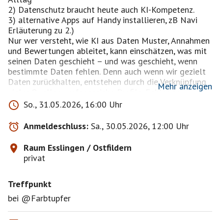
2) Datenschutz braucht heute auch KI-Kompetenz.
3) alternative Apps auf Handy installieren, zB Navi
Erläuterung zu 2.)
Nur wer versteht, wie KI aus Daten Muster, Annahmen
und Bewertungen ableitet, kann einschätzen, was mit
seinen Daten geschieht – und was geschieht, wenn
bestimmte Daten fehlen. Denn auch wenn wir gezielt
Daten zurückhalten, entstehen durch die Verknüpfung
Mehr anzeigen
vieler Quellen umfangreiche Profile. Fehlende
Informationen werden dabei oft ergänzt oder
So., 31.05.2026, 16:00 Uhr
interpretiert – und zwar nicht immer korrekt, was zu
Unfairness oder Nachteilen führen kann.
Anmeldeschluss:
Sa., 30.05.2026, 12:00 Uhr
Digitale Mündigkeit bedeutet deshalb:
Daten schützen und gleichzeitig verstehen, wie
Raum Esslingen / Ostfildern
moderne Systeme aus Daten – und fehlenden Daten -
privat
Informationen, Einschätzungen und Entscheidungen
ableiten.
Treffpunkt
================> 🍨🍧🍦
bei @Farbtupfer
Ich biete aufgrund der sommerlichen Stimmung Eis
mit heißen Himbeeren an.......