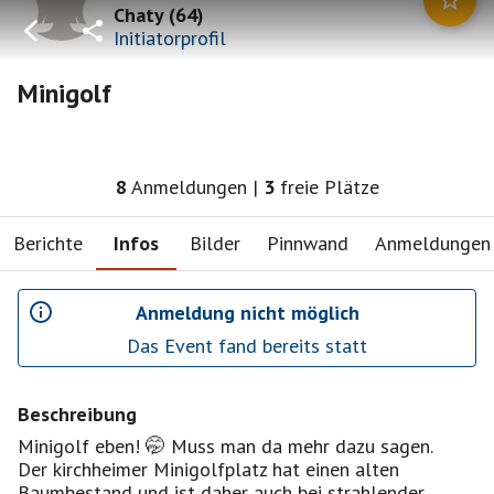
Chaty
(
64
)
Initiatorprofil
Minigolf
8
Anmeldungen
|
3
freie Plätze
Berichte
Infos
Bilder
Pinnwand
Anmeldungen
Anmeldung nicht möglich
Das Event fand bereits statt
Beschreibung
Minigolf eben! 🤭 Muss man da mehr dazu sagen.
Der kirchheimer Minigolfplatz hat einen alten
Baumbestand und ist daher auch bei strahlender