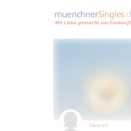
Tiane
(64)