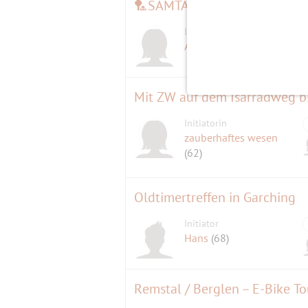
🏸SAMTAG Badminton Flat 10
Initiatorin
A.l.e.x.
(58)
Mit ZW auf dem Isarradweg bis
Initiatorin
zauberhaftes wesen
(62)
Oldtimertreffen in Garching
Initiator
Hans
(68)
Remstal / Berglen – E-Bike T