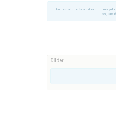
Die Teilnehmerliste ist nur für eingel
an, um d
Bilder