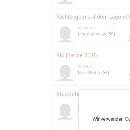
Yachtsegeln auf dem Lago di Ga
Initiatorin
Mountainview
(59)
Sip joyride 2026
Initiatorin
Isar- Piratin
(64)
Stadtführung für Singles - M
Initiatorin
Team
(44)
Wir verwenden Co