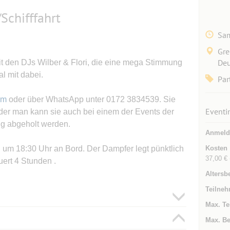
/Schifffahrt
Sam
Gre
Deu
it den DJs Wilber & Flori, die eine mega Stimmung
l mit dabei.
Par
om
oder über WhatsApp unter 0172 3834539. Sie
Eventi
er man kann sie auch bei einem der Events der
ng abgeholt werden.
Anmeld
 um 18:30 Uhr an Bord. Der Dampfer legt pünktlich
Kosten
37,00 € 
uert 4 Stunden .
Altersb
Teilneh
Max. Te
Max. Be