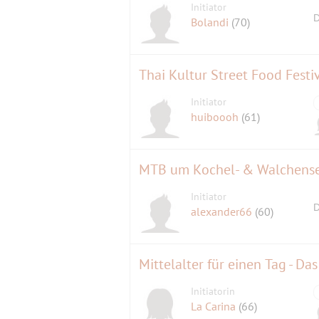
Initiator
D
Bolandi
(70)
Thai Kultur Street Food Festi
Initiator
huiboooh
(61)
MTB um Kochel- & Walchens
Initiator
D
alexander66
(60)
Mittelalter für einen Tag - D
Initiatorin
La Carina
(66)