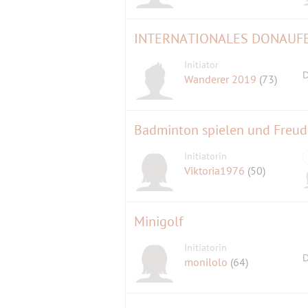
INTERNATIONALES DONAUFE
Initiator
D
Wanderer 2019
(73)
Badminton spielen und Freu
Initiatorin
Viktoria1976
(50)
Minigolf
Initiatorin
D
monilolo
(64)