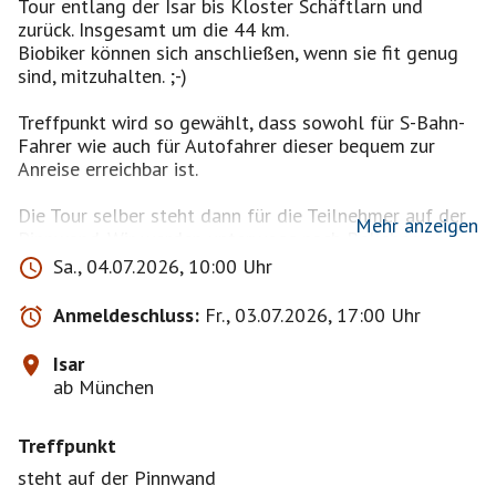
Tour entlang der Isar bis Kloster Schäftlarn und
zurück. Insgesamt um die 44 km.
Biobiker können sich anschließen, wenn sie fit genug
sind, mitzuhalten. ;-)
Treffpunkt wird so gewählt, dass sowohl für S-Bahn-
Fahrer wie auch für Autofahrer dieser bequem zur
Anreise erreichbar ist.
Die Tour selber steht dann für die Teilnehmer auf der
Mehr anzeigen
Pinnwand. Wir werden unterwegs nach Belieben
einkehren, Vorschläge dafür werde ich auch schon
Sa., 04.07.2026, 10:00 Uhr
vorab auf die Pinnwand stellen.
Anmeldeschluss:
Fr., 03.07.2026, 17:00 Uhr
Das Event findet nur bei schönem Wetter statt. Bitte
daher am Vorabend und auch am Morgen des Events
Isar
auf die Pinnwand schauen.
ab München
Gerne kann man mich im Vorfeld auch schon
Treffpunkt
telefonisch kontaktieren, die Handynummer von mir
schreibe ich ebenfalls auf die Pinnwand!
steht auf der Pinnwand