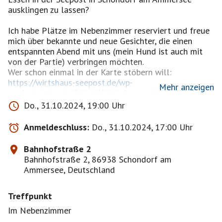
ausklingen zu lassen?
Ich habe Plätze im Nebenzimmer reserviert und freue
mich über bekannte und neue Gesichter, die einen
entspannten Abend mit uns (mein Hund ist auch mit
von der Partie) verbringen möchten.
https://wirtshaus-seepost.de/wp-
Mehr anzeigen
content/uploads/2024/05/X3_Seepost_Speisekarte_20
24_03_21_6Seiten.pdf
Do., 31.10.2024, 19:00 Uhr
Wir freuen uns über eine bunt gemischte Gruppe im
Anmeldeschluss:
Do., 31.10.2024, 17:00 Uhr
gefühlt passenden Alter.
Uns persönlich bekannte und zuverlässige Müsis
Bahnhofstraße 2
werden bevorzugt bestätigt, ich bitte um Verständnis.
Bahnhofstraße 2, 86938 Schondorf am
Ammersee, Deutschland
Michael & Themba
Treffpunkt
Schade, dass ich das dazuschreiben muss, aber
Im Nebenzimmer
scheinbar muss es inzwischen sein, nicht bestätigte