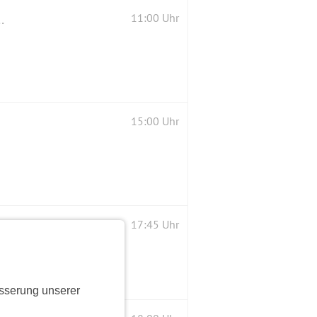
) sonst drinnen an der Fensterfront
11:00 Uhr
15:00 Uhr
spiel "Alter schützt vor Rache nicht"
17:45 Uhr
sserung unserer