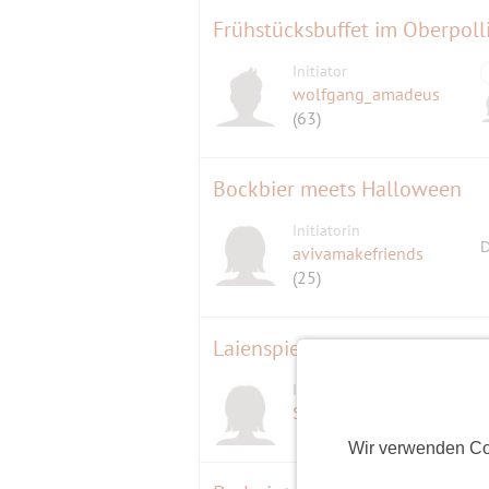
Initiator
wolfgang_amadeus
(63)
Bockbier meets Halloween
Initiatorin
D
avivamakefriends
(25)
Initiatorin
SweetNovember
(66)
Wir verwenden Co