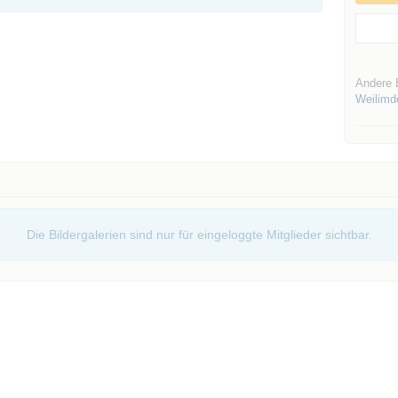
Andere 
Weilimd
Die Bildergalerien sind nur für eingeloggte Mitglieder sichtbar.