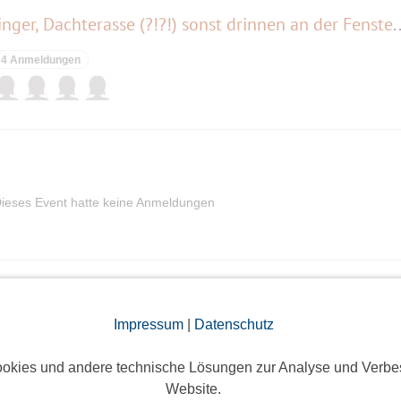
Frühstücksbuffet im Oberpollinger, Dachterasse (?!?!
4 Anmeldungen
ieses Event hatte keine Anmeldungen
Laienspieltheater - Das Laimer Brett'l spielt das Lust
Impressum
|
Datenschutz
okies und andere technische Lösungen zur Analyse und Verbe
Website.