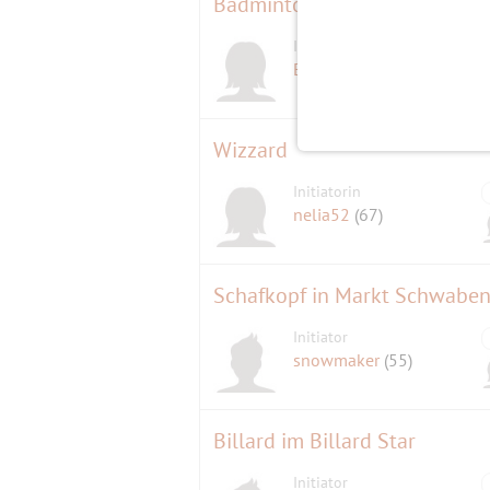
Badminton-Doppel Neufahrn
Initiatorin
Eleni
(59)
Wizzard
Initiatorin
nelia52
(67)
Schafkopf in Markt Schwabe
Initiator
snowmaker
(55)
Billard im Billard Star
Initiator