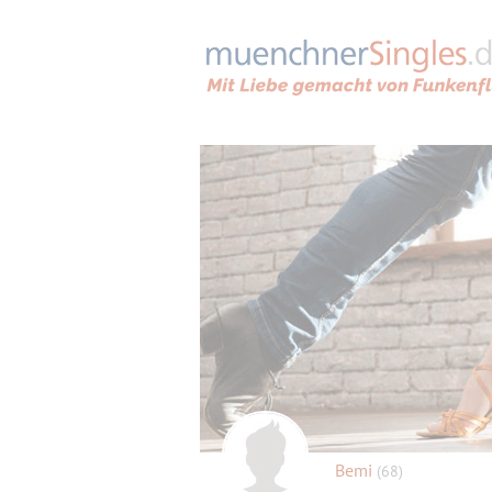
Bemi
(68)