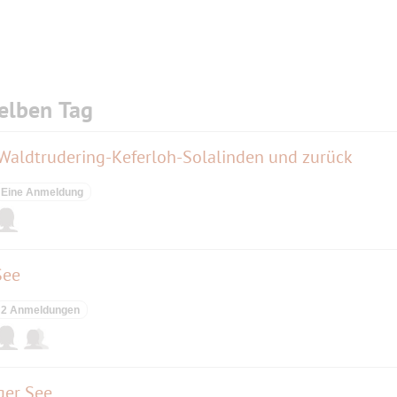
elben Tag
 Waldtrudering-Keferloh-Solalinden und zurück
Eine Anmeldung
See
2 Anmeldungen
ger See