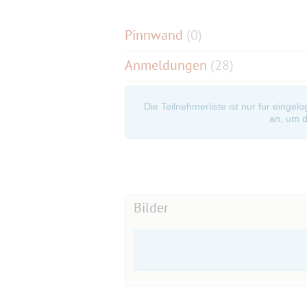
Pinnwand
(
0
)
Anmeldungen
(28)
Die Teilnehmerliste ist nur für eingel
an, um d
Bilder