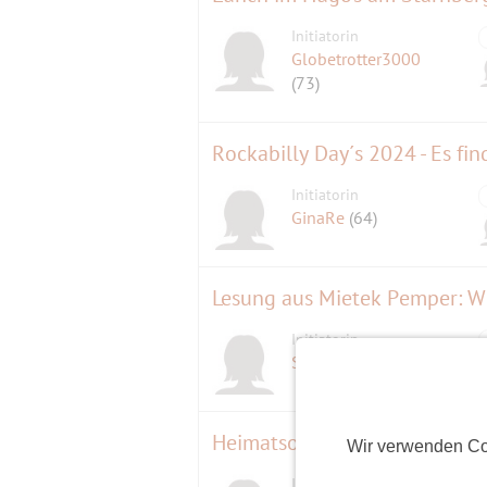
Initiatorin
Globetrotter3000
(73)
Rockabilly Day´s 2024 - Es find
Initiatorin
GinaRe
(64)
Lesung aus Mietek Pemper: Wi
Initiatorin
SweetNovember
(66)
Heimatsound-festival
Wir verwenden Co
Initiatorin