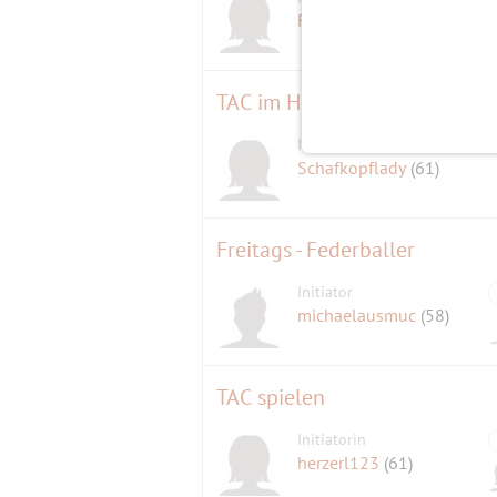
D
Feueropal
(66)
TAC im Hirschgarten
Initiatorin
Schafkopflady
(61)
Freitags - Federballer
Initiator
michaelausmuc
(58)
TAC spielen
Initiatorin
herzerl123
(61)