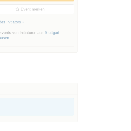
Event merken
es Initiators »
Events von Initiatoren aus
Stuttgart
,
ausen