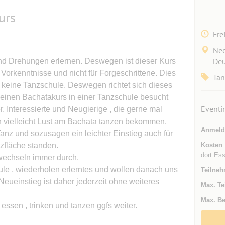
urs
Fre
Nec
Deu
und Drehungen erlernen. Deswegen ist dieser Kurs
 Vorkenntnisse und nicht für Forgeschrittene. Dies
Tan
h keine Tanzschule. Deswegen richtet sich dieses
s einen Bachatakurs in einer Tanzschule besucht
Eventi
, Interessierte und Neugierige , die gerne mal
 vielleicht Lust am Bachata tanzen bekommen.
Anmeld
 Tanz und sozusagen ein leichter Einstieg auch für
nzfläche standen.
Kosten
dort Ess
 wechseln immer durch.
hule , wiederholen erlerntes und wollen danach uns
Teilneh
eueinstieg ist daher jederzeit ohne weiteres
Max. Te
Max. Be
ssen , trinken und tanzen ggfs weiter.