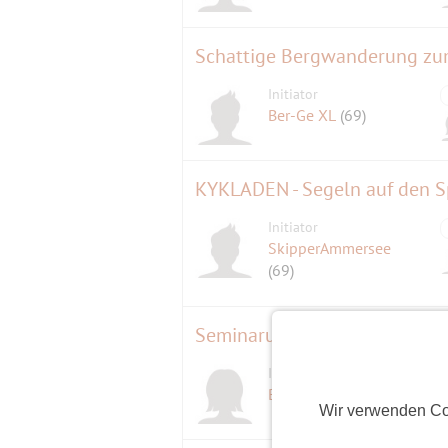
Schattige Bergwanderung zu
Initiator
Ber-Ge XL
(69)
KYKLADEN - Segeln auf den S
Initiator
SkipperAmmersee
(69)
Seminarurlaub in der Gruppe
Initiatorin
D
Brigitte
(65)
Wir verwenden Co