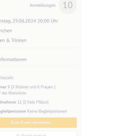
10
Anmeldungen
stag, 29.06.2024 20:00 Uhr
nchen
en & Trinken
nformationen
 Verzehr
mer
9 (3 Männer und 6 Frauen )
f der Warteliste
ilnehmer
11 (2 freie Plätze)
gleitpersonen
Keine Begleitpersonen
Zum Event anmelden
Event merken