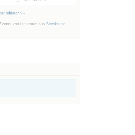
er Initiatorin »
Events von Initiatoren aus
Seeshaupt