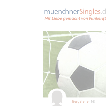
BergBiene
(56)