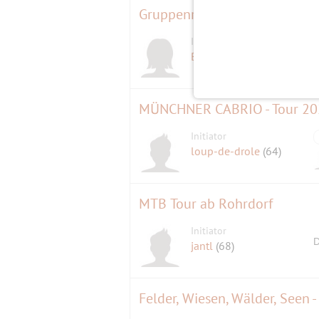
Gruppenreise mit Singles nac
Initiatorin
D
Brigitte
(65)
MÜNCHNER CABRIO - Tour 2024 
Initiator
loup-de-drole
(64)
MTB Tour ab Rohrdorf
Initiator
D
jantl
(68)
Felder, Wiesen, Wälder, Seen