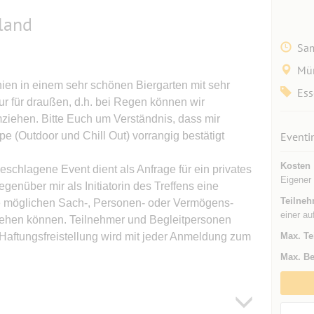
land
Sam
Mü
nien in einem sehr schönen Biergarten mit sehr
Ess
ur für draußen, d.h. bei Regen können wir
mziehen. Bitte Euch um Verständnis, dass mir
e (Outdoor und Chill Out) vorrangig bestätigt
Eventi
Kosten
geschlagene Event dient als Anfrage für ein privates
Eigener
genüber mir als Initiatorin des Treffens eine
Teilneh
lle möglichen Sach-, Personen- oder Vermögens-
einer au
tehen können. Teilnehmer und Begleitpersonen
Haftungsfreistellung wird mit jeder Anmeldung zum
Max. Te
Max. Be