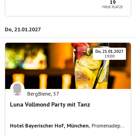
19
FREIE PLÄTZE
Do, 21.01.2027
Do, 21.01.2027
19:00
BergBiene
,
57
Luna Vollmond Party mit Tanz
Hotel Bayerischer Hof, München
,
Promenadepl.
2-6, 80333 München, Deutschland