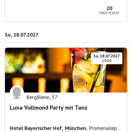
2-6, 80333 München, Deutschland
20
FREIE PLÄTZE
So, 18.07.2027
So, 18.07.2027
19:00
BergBiene
,
57
Luna Vollmond Party mit Tanz
Hotel Bayerischer Hof, München
,
Promenadepl.