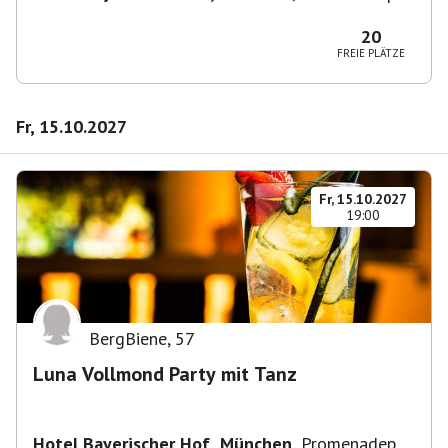
2-6, 80333 München, Deutschland
20
FREIE PLÄTZE
Fr, 15.10.2027
Fr, 15.10.2027
19:00
BergBiene
,
57
Luna Vollmond Party mit Tanz
Hotel Bayerischer Hof, München
,
Promenadepl.