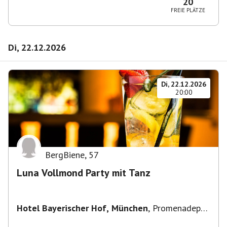
20
FREIE PLÄTZE
Di, 22.12.2026
Di, 22.12.2026
20:00
BergBiene
,
57
Luna Vollmond Party mit Tanz
Hotel Bayerischer Hof, München
,
Promenadepl.
2-6, 80333 München, Deutschland