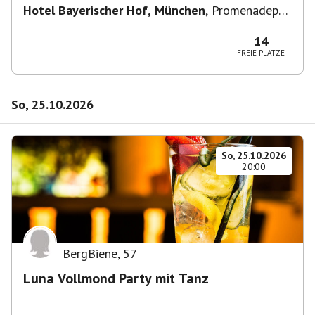
Hotel Bayerischer Hof, München
,
Promenadepl.
2-6, 80333 München, Deutschland
14
FREIE PLÄTZE
So, 25.10.2026
So, 25.10.2026
20:00
BergBiene
,
57
Luna Vollmond Party mit Tanz