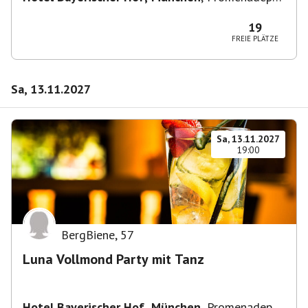
2-6, 80333 München, Deutschland
19
FREIE PLÄTZE
Sa, 13.11.2027
Sa, 13.11.2027
19:00
BergBiene
,
57
Luna Vollmond Party mit Tanz
Hotel Bayerischer Hof, München
,
Promenadepl.