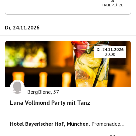
8
FREIE PLÄTZE
Di, 24.11.2026
Di, 24.11.2026
20:00
BergBiene
,
57
Luna Vollmond Party mit Tanz
Hotel Bayerischer Hof, München
,
Promenadepl.
2-6, 80333 München, Deutschland