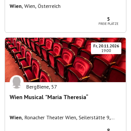
Wien
,
Wien, Österreich
5
FREIE PLÄTZE
Fr, 20.11.2026
19:00
BergBiene
,
57
Wien Musical "Maria Theresia“
Wien
,
Ronacher Theater Wien, Seilerstätte 9,
1010 Wien
8