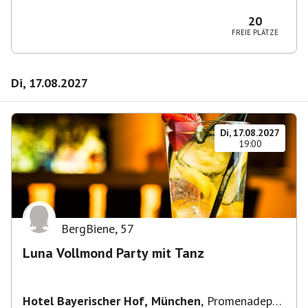
2-6, 80333 München, Deutschland
20
FREIE PLÄTZE
Di, 17.08.2027
Di, 17.08.2027
19:00
BergBiene
,
57
Luna Vollmond Party mit Tanz
Hotel Bayerischer Hof, München
,
Promenadepl.