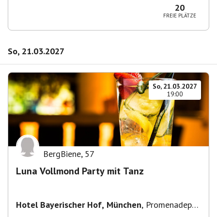
20
FREIE PLÄTZE
So, 21.03.2027
So, 21.03.2027
19:00
BergBiene
,
57
Luna Vollmond Party mit Tanz
Hotel Bayerischer Hof, München
,
Promenadepl.
2-6, 80333 München, Deutschland