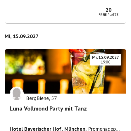
2-6, 80333 München, Deutschland
20
FREIE PLÄTZE
Mi, 15.09.2027
Mi, 15.09.2027
19:00
BergBiene
,
57
Luna Vollmond Party mit Tanz
Hotel Bayerischer Hof, München
,
Promenadepl.