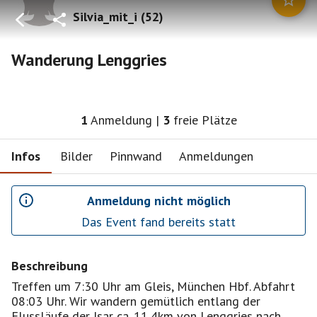
Silvia_mit_i
(
52
)
Wanderung Lenggries
1
Anmeldung
|
3
freie Plätze
Infos
Bilder
Pinnwand
Anmeldungen
Anmeldung nicht möglich
Das Event fand bereits statt
Beschreibung
Treffen um 7:30 Uhr am Gleis, München Hbf. Abfahrt
08:03 Uhr. Wir wandern gemütlich entlang der
Flussläufe der Isar ca. 11,4km von Lenggries nach