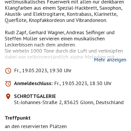
weltmusikalisches Feuerwerk mit allen nur denkbaren
Klangfarben aus einem Spezial-Hackbrett, Saxophon,
Akustik- und Elektrogitarre, Kontrabass, Klarinette,
Querflöte, Knopfakkordeon und Vibrandoneon.
Rudi Zapf, Gerhard Wagner, Andreas Seifinger und
Steffen Müller servieren einen musikalischen
Leckerbissen nach dem anderen.
Sie wirbeln 1000 Töne durch die Luft und verknüpfen
dabei wie selbstverständlich alpine Melodien mit
Mehr anzeigen
temperamentvollen Latin-Rhythmen oder Balkan-
Beats, Walzer-Takte mit flirrenden Flamenco-
Fr., 19.05.2023, 19:30 Uhr
Arabesken oder Klezmer-Klänge mit swingenden und
schier waghalsigen Jazz-Improvisationen
Anmeldeschluss:
Fr., 19.05.2023, 18:30 Uhr
http://www.zapf-musik.de/?page=ensembles
SCHROTTGALERIE
St.-Johannes-Straße 2, 85625 Glonn, Deutschland
Treffpunkt
an den reservierten Plätzen