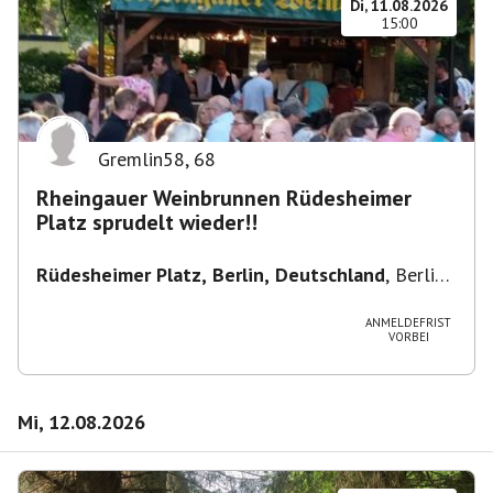
Di, 11.08.2026
15:00
Gremlin58
,
68
Rheingauer Weinbrunnen Rüdesheimer
Platz sprudelt wieder!!
Rüdesheimer Platz, Berlin, Deutschland
,
Berlin-
Wilmersdorf Rüdesheimer Platz
ANMELDEFRIST
VORBEI
Mi, 12.08.2026