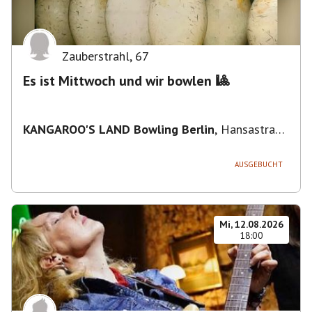
Zauberstrahl
,
67
Es ist Mittwoch und wir bowlen 🎱
KANGAROO'S LAND Bowling Berlin
,
Hansastraße
236, 13051 Berlin-Bezirk Lichtenberg,
Deutschland
AUSGEBUCHT
Mi, 12.08.2026
18:00