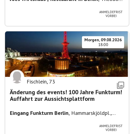
Heuss-Platz 10, 14052 Berlin, U Theodor- Heuss
-Platz
ANMELDEFRIST
VORBEI
Morgen, 09.08.2026
18:00
Fischlein
,
73
Änderung des events! 100 Jahre Funkturm!
Auffahrt zur Aussichtsplattform
Eingang Funkturm Berlin
,
Hammarskjöldpl.,
14055 Berlin, Deutschland
ANMELDEFRIST
VORBEI