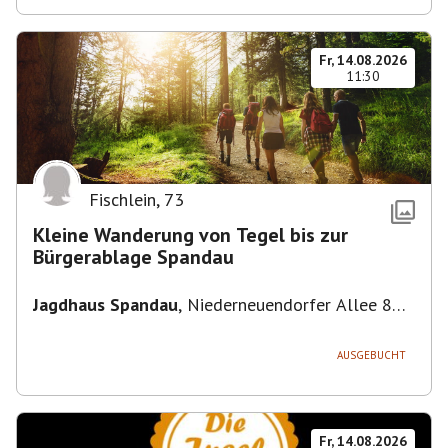
Fr, 14.08.2026
11:30
Fischlein
,
73
Kleine Wanderung von Tegel bis zur
Bürgerablage Spandau
Jagdhaus Spandau
,
Niederneuendorfer Allee 80,
13587 Berlin
AUSGEBUCHT
Fr, 14.08.2026