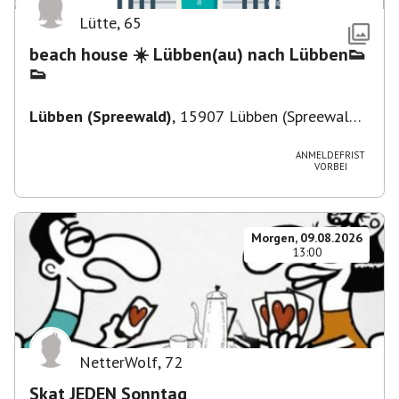
Lütte
,
65
beach house ☀️ Lübben(au) nach Lübben👟
👟
Lübben (Spreewald)
,
15907 Lübben (Spreewald),
Deutschland
ANMELDEFRIST
VORBEI
Morgen, 09.08.2026
13:00
NetterWolf
,
72
Skat JEDEN Sonntag