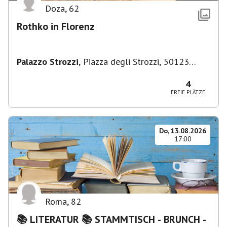
Doza
,
62
Rothko in Florenz
Palazzo Strozzi
,
Piazza degli Strozzi, 50123
Firenze FI, Italien
4
FREIE PLÄTZE
Do, 13.08.2026
17:00
Roma
,
82
📚 LITERATUR 📚 STAMMTISCH - BRUNCH -