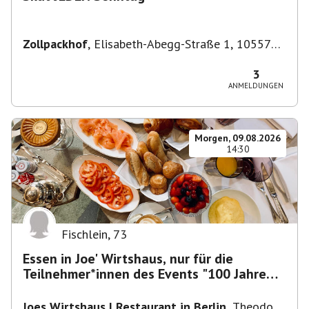
Zollpackhof
,
Elisabeth-Abegg-Straße 1, 10557
Berlin, Deutschland
3
ANMELDUNGEN
Morgen, 09.08.2026
14:30
Fischlein
,
73
Essen in Joe' Wirtshaus, nur für die
Teilnehmer*innen des Events "100 Jahre
Funkturm"
Joes Wirtshaus | Restaurant in Berlin
,
Theodor-