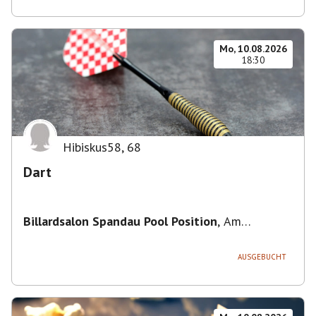
Mo, 10.08.2026
18:30
Hibiskus58
,
68
Dart
Billardsalon Spandau Pool Position
,
Am
Juliusturm 31, 13599 Berlin, Deutschland
AUSGEBUCHT