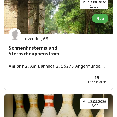
Mi, 12.08.2026
12:00
Neu
lovendel
,
68
Sonnenfinsternis und
Sternschnuppenstrom
Am bhf 2
,
Am Bahnhof 2, 16278 Angermünde,
Deutschland
15
FREIE PLÄTZE
Mi, 12.08.2026
18:00