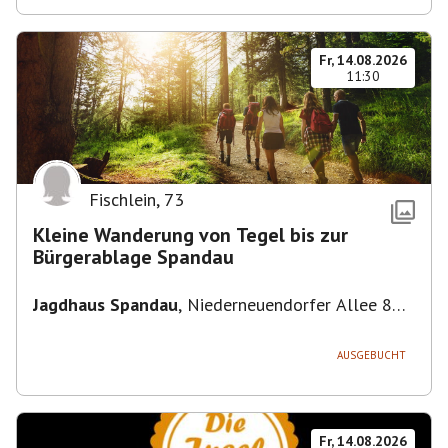
Fr, 14.08.2026
11:30
Fischlein
,
73
Kleine Wanderung von Tegel bis zur
Bürgerablage Spandau
Jagdhaus Spandau
,
Niederneuendorfer Allee 80,
13587 Berlin
AUSGEBUCHT
Fr, 14.08.2026