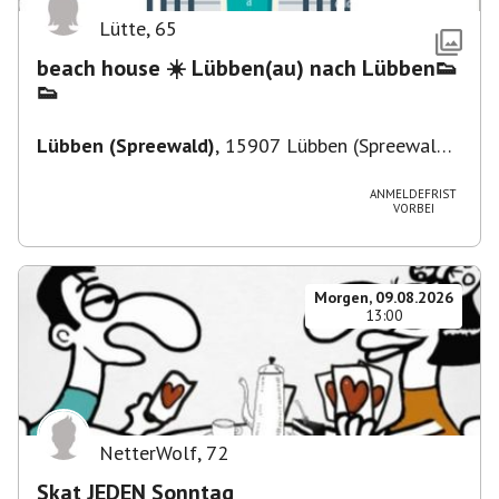
Lütte
,
65
beach house ☀️ Lübben(au) nach Lübben👟
👟
Lübben (Spreewald)
,
15907 Lübben (Spreewald),
Deutschland
ANMELDEFRIST
VORBEI
Morgen, 09.08.2026
13:00
NetterWolf
,
72
Skat JEDEN Sonntag