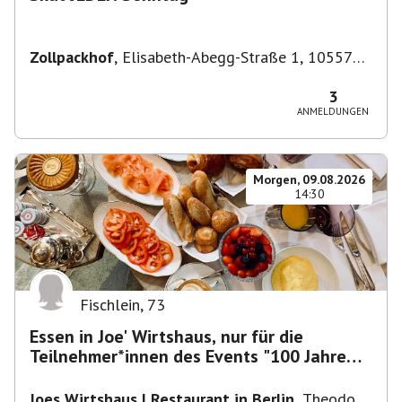
Zollpackhof
,
Elisabeth-Abegg-Straße 1, 10557
Berlin, Deutschland
3
ANMELDUNGEN
Morgen, 09.08.2026
14:30
Fischlein
,
73
Essen in Joe' Wirtshaus, nur für die
Teilnehmer*innen des Events "100 Jahre
Funkturm"
Joes Wirtshaus | Restaurant in Berlin
,
Theodor-