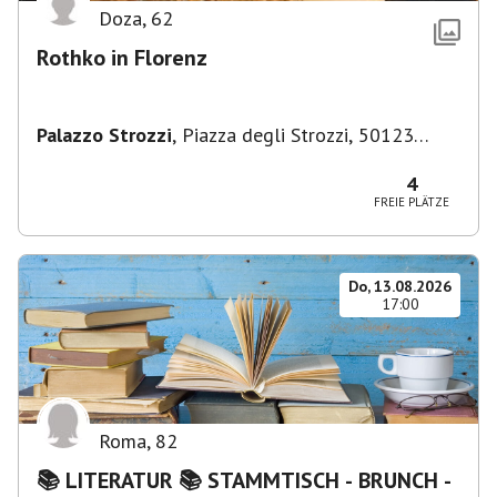
Doza
,
62
Rothko in Florenz
Palazzo Strozzi
,
Piazza degli Strozzi, 50123
Firenze FI, Italien
4
FREIE PLÄTZE
Do, 13.08.2026
17:00
Roma
,
82
📚 LITERATUR 📚 STAMMTISCH - BRUNCH -