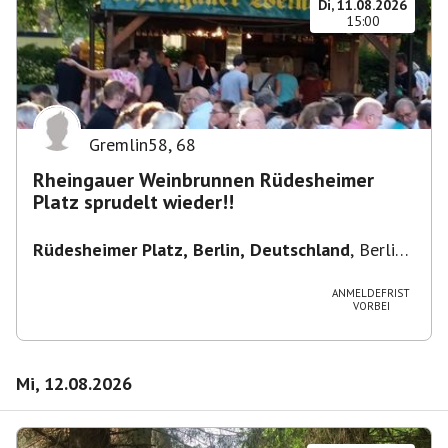
Di, 11.08.2026
15:00
Gremlin58
,
68
Rheingauer Weinbrunnen Rüdesheimer
Platz sprudelt wieder!!
Rüdesheimer Platz, Berlin, Deutschland
,
Berlin-
Wilmersdorf Rüdesheimer Platz
ANMELDEFRIST
VORBEI
Mi, 12.08.2026