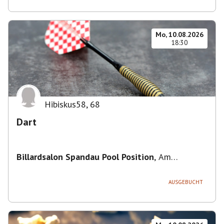
Mo, 10.08.2026
18:30
Hibiskus58
,
68
Dart
Billardsalon Spandau Pool Position
,
Am
Juliusturm 31, 13599 Berlin, Deutschland
AUSGEBUCHT