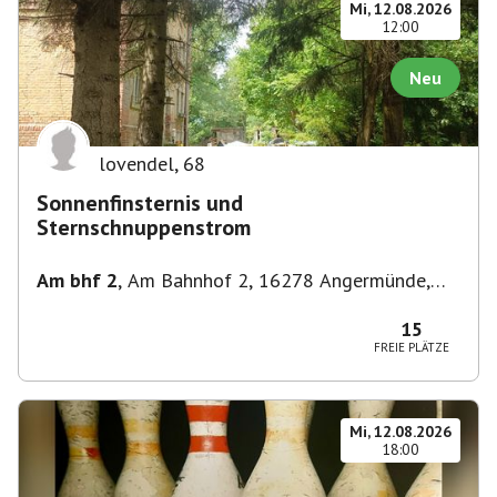
Mi, 12.08.2026
12:00
Neu
lovendel
,
68
Sonnenfinsternis und
Sternschnuppenstrom
Am bhf 2
,
Am Bahnhof 2, 16278 Angermünde,
Deutschland
15
FREIE PLÄTZE
Mi, 12.08.2026
18:00