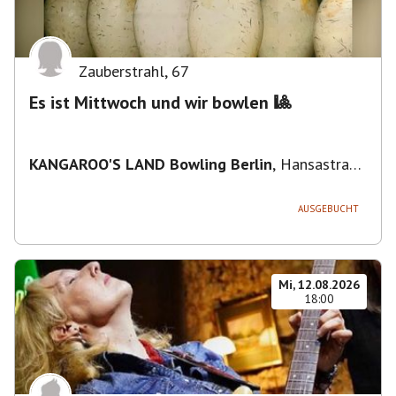
Zauberstrahl
,
67
Es ist Mittwoch und wir bowlen 🎱
KANGAROO'S LAND Bowling Berlin
,
Hansastraße
236, 13051 Berlin-Bezirk Lichtenberg,
Deutschland
AUSGEBUCHT
Mi, 12.08.2026
18:00