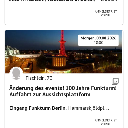
Heuss-Platz 10, 14052 Berlin, U Theodor- Heuss
-Platz
ANMELDEFRIST
VORBEI
Morgen, 09.08.2026
18:00
Fischlein
,
73
Änderung des events! 100 Jahre Funkturm!
Auffahrt zur Aussichtsplattform
Eingang Funkturm Berlin
,
Hammarskjöldpl.,
14055 Berlin, Deutschland
ANMELDEFRIST
VORBEI