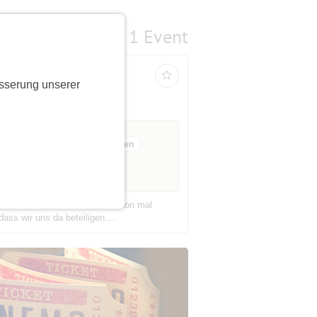
1 Event
sserung unserer
15 Anmeldungen
ausgebucht
ie Musiker Ihre Bühne! Wer schon mal
ass wir uns da beteiligen....