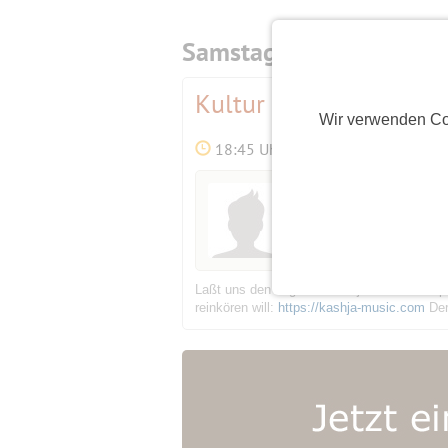
Samstag,
17.10.2026
Kultur im KultCafe
Best
Wir verwenden Co
18:45 Uhr
Initiator
IndianSummer
(58)
Laßt uns den Tag mit "Kashja" und dem Spe
reinkören will:
https://kashja-music.com
Der