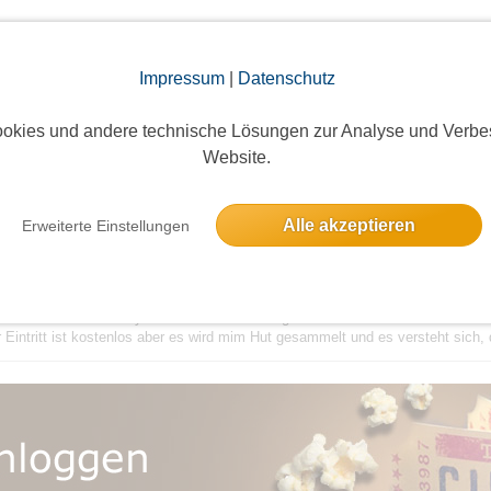
Impressum
|
Datenschutz
ätigungsevent
okies und andere technische Lösungen zur Analyse und Verbe
Website.
Am Bahnhof 3, 82205 Gilching, Deutschland
Alle akzeptieren
Erweiterte Einstellungen
zial Polka-Balkan-Style im KultCafe ausklingen lassen und diesmal feiern d
 Eintritt ist kostenlos aber es wird mim Hut gesammelt und es versteht sich, d