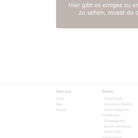
Über uns
Events
Team
Event Guide
Blog
Kostenlose Events
Presse
Event-Netiquette
Teilnehmen
Eventkalender
Events teilnehmen
Event-FAQ
Organisieren