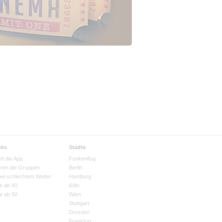
cks
Städte
rt die App
Funkenflug
eren die Gruppen
Berlin
bei schlechtem Wetter
Hamburg
e ab 40
Köln
e ab 50
Wien
Stuttgart
Dresden
Frankfurt