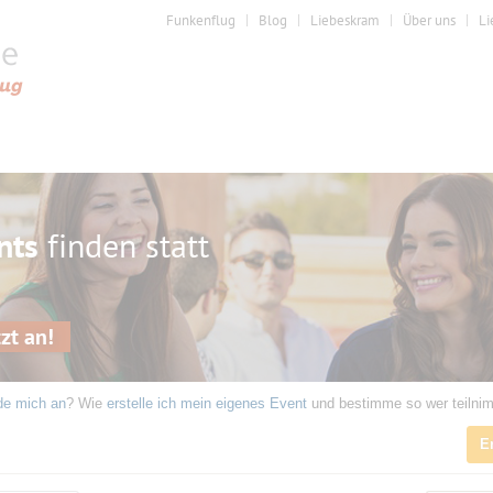
Funkenflug
Blog
Liebeskram
Über uns
Li
nts
finden statt
zt an!
de mich an
? Wie
erstelle ich mein eigenes Event
und bestimme so wer teilni
E