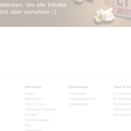
Hilfreiches
Erfahrungen
Tipps & Tri
Kosten
Erfahrungen
So funktionie
Hilfebereich
Liebesgeschichten
So funktioni
Hilfe zu Events
Eventberichte
Date-Ideen 
Funkenflug Netiquette
Partnersuch
Gruppen
Partnersuch
Freunde einladen
Blog
Liebeskram